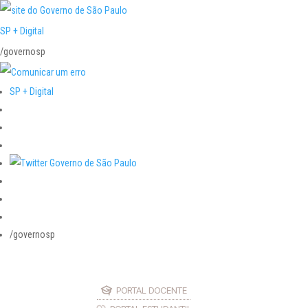
SP + Digital
/governosp
SP + Digital
/governosp
PORTAL DOCENTE