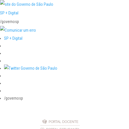
SP + Digital
/governosp
SP + Digital
/governosp
PORTAL DOCENTE