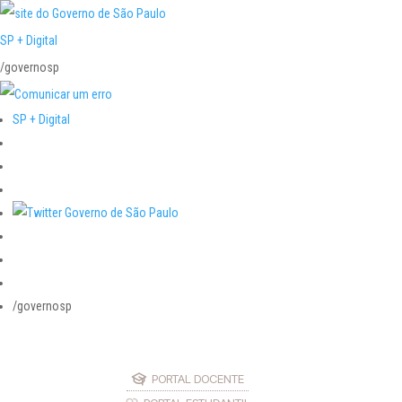
SP + Digital
/governosp
SP + Digital
/governosp
PORTAL DOCENTE