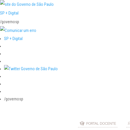
SP + Digital
/governosp
SP + Digital
/governosp
PORTAL DOCENTE