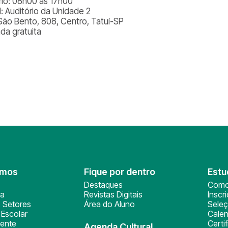
rio: 08h00 às 17h00
l: Auditório da Unidade 2
São Bento, 808, Centro, Tatuí-SP
ada gratuita
omos
Fique por dentro
Estu
Destaques
Como
ça
Revistas Digitais
Inscr
 Setores
Área do Aluno
Sele
Escolar
Calen
ente
Certi
Agenda Cultural