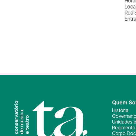
Horá
Loca
Rua 
Entr
Quem S
História
Governan
Unidades e
Regimento 
Corpo Doc