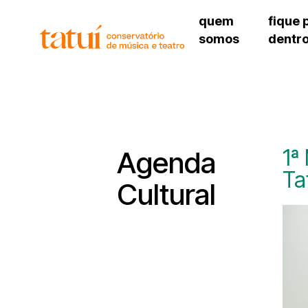
quem
fique 
somos
dentr
histórico
agenda cultural
governança
calendário escolar
unidades e setores
programas de conc
regimento escolar
revistas digitais
corpo docente
espaço estudantil
1ª
Agenda
Ta
Cultural