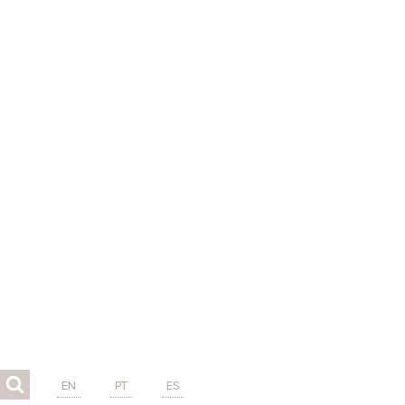
EN
PT
ES