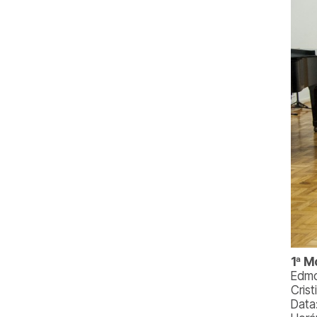
1ª M
Edmo
Cris
Data: