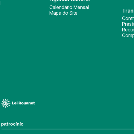
l
Calendário Mensal
Tran
Mapa do Site
Cont
Pres
Recu
Comp