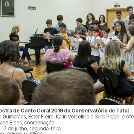
ostra de Canto Coral 2019 do Conservatório de Tatuí
 Guimarães, Ester Freire, Karin Vercellino e Sueli Poppi, pro
tiane Bloes, coordenação
: 17 de junho, segunda-feira