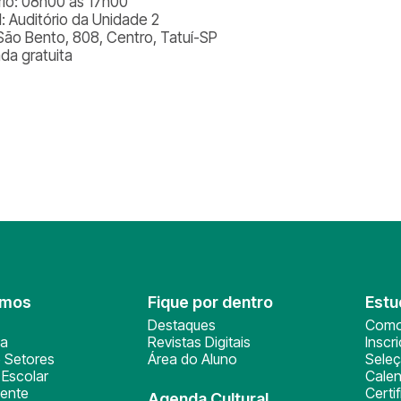
rio: 08h00 às 17h00
l: Auditório da Unidade 2
São Bento, 808, Centro, Tatuí-SP
ada gratuita
omos
Fique por dentro
Estu
Destaques
Como
ça
Revistas Digitais
Inscr
 Setores
Área do Aluno
Sele
Escolar
Calen
ente
Certi
Agenda Cultural