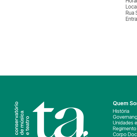
Horá
Loca
Rua 
Entr
Quem S
História
Governan
Unidades e
Regimento 
Corpo Doc