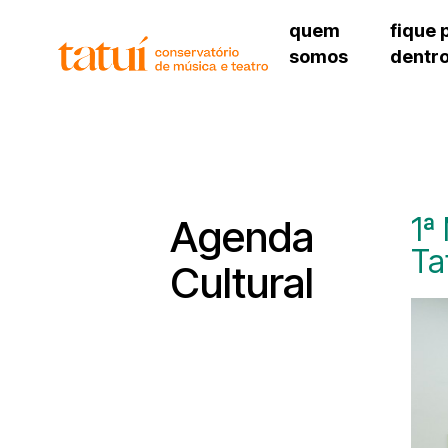
quem
fique 
somos
dentr
histórico
agenda cultural
governança
calendário escolar
unidades e setores
programas de conc
regimento escolar
revistas digitais
corpo docente
espaço estudantil
1ª
Agenda
Ta
Cultural