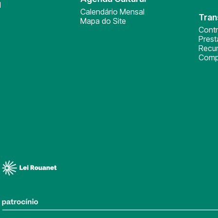
l
Calendário Mensal
Tran
Mapa do Site
Cont
Pres
Recu
Comp