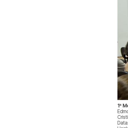
1ª M
Edmo
Cris
Data