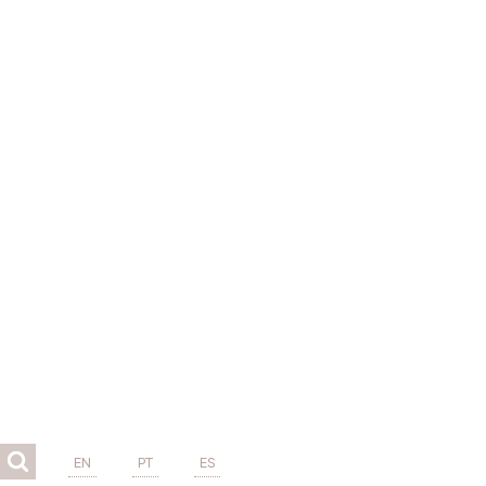
EN
PT
ES