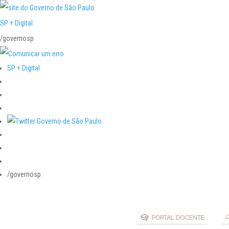
SP + Digital
/governosp
SP + Digital
/governosp
PORTAL DOCENTE