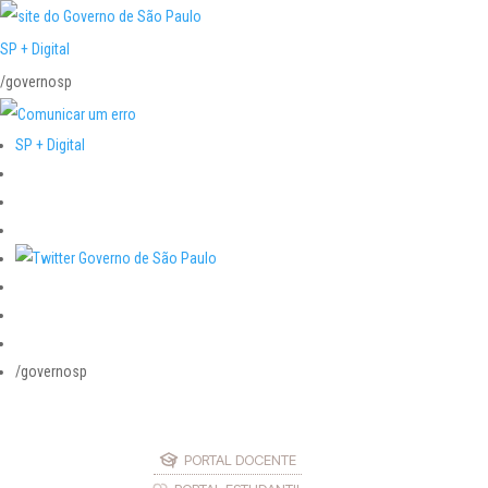
SP + Digital
/governosp
SP + Digital
/governosp
PORTAL DOCENTE