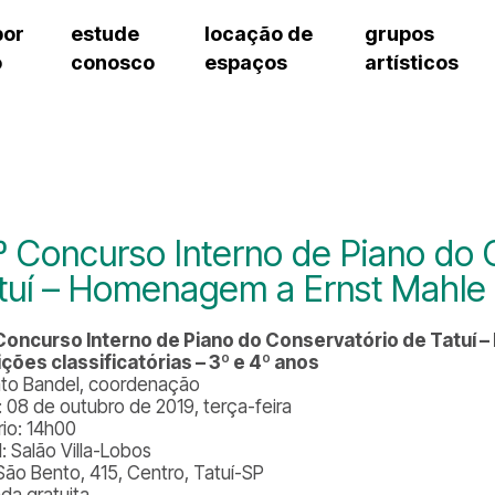
por
estude
locação de
grupos
o
conosco
espaços
artísticos
teatro procópio ferreira
artes cênicas
grupos artísticos de bolsistas
fale cono
salão villa-lobos
música
grupos pedagógicos – sede
pergunta
erto
auditório unidade chiquinha gonzaga
processo seletivo
grupos pedagógicos – polo
como che
orientações para locação
visite o c
equipe té
assessori
º Concurso Interno de Piano do 
trabalhe 
tuí – Homenagem a Ernst Mahle
Concurso Interno de Piano do Conservatório de Tatuí
ções classificatórias – 3º e 4º anos
to Bandel, coordenação
: 08 de outubro de 2019, terça-feira
rio: 14h00
: Salão Villa-Lobos
São Bento, 415, Centro, Tatuí-SP
ada gratuita