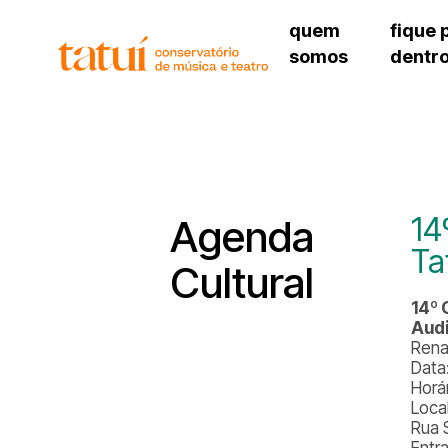
quem
fique 
somos
dentr
histórico
agenda cultural
governança
calendário escolar
unidades e setores
programas de conc
regimento escolar
revistas digitais
corpo docente
espaço estudantil
14
Agenda
Ta
Cultural
14º 
Audi
Rena
Data
Horá
Local
Rua 
Entr