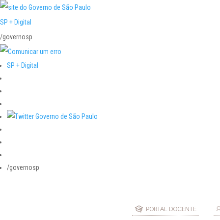
SP + Digital
/governosp
SP + Digital
/governosp
PORTAL DOCENTE