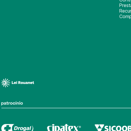
Pres
Recu
Comp