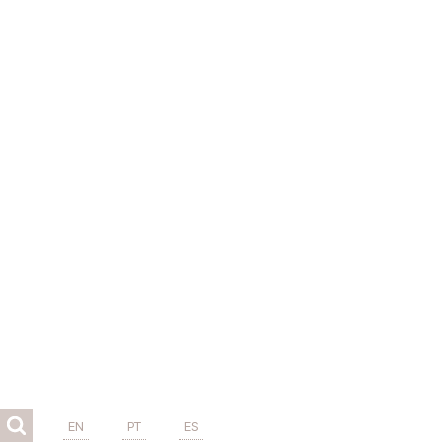
EN
PT
ES