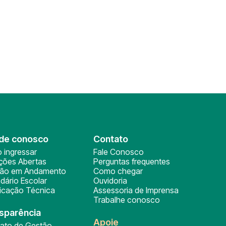
de conosco
Contato
 ingressar
Fale Conosco
ições Abertas
Perguntas frequentes
ção em Andamento
Como chegar
dário Escolar
Ouvidoria
ficação Técnica
Assessoria de Imprensa
Trabalhe conosco
sparência
Apoie
rato de Gestão