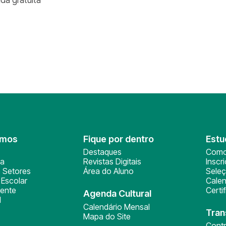
omos
Fique por dentro
Estu
Destaques
Como
ça
Revistas Digitais
Inscr
 Setores
Área do Aluno
Sele
Escolar
Calen
ente
Certi
Agenda Cultural
l
Calendário Mensal
Tran
Mapa do Site
Cont