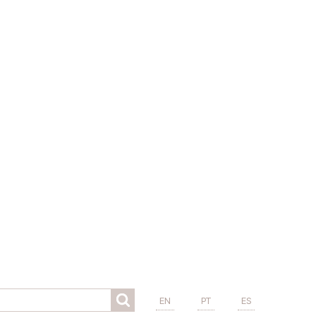
EN
PT
ES