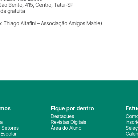
São Bento, 415, Centro, Tatuí-SP
ada gratuita
o: Thiago Altafini – Associação Amigos Mahle)
omos
Fique por dentro
Estu
Destaques
Como
ça
Revistas Digitais
Inscr
 Setores
Área do Aluno
Sele
Escolar
Calen