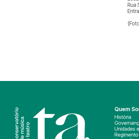
Rua 
Entr
(Fot
Quem S
História
Governan
Unidades e
Regimento 