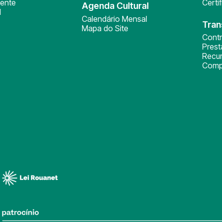
ente
Certi
Agenda Cultural
l
Calendário Mensal
Tran
Mapa do Site
Cont
Pres
Recu
Comp