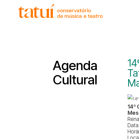
histór
gover
unida
regim
corpo
14
Agenda
Ta
Cultural
Ma
14º 
Mes
Rena
Data
Horá
Local