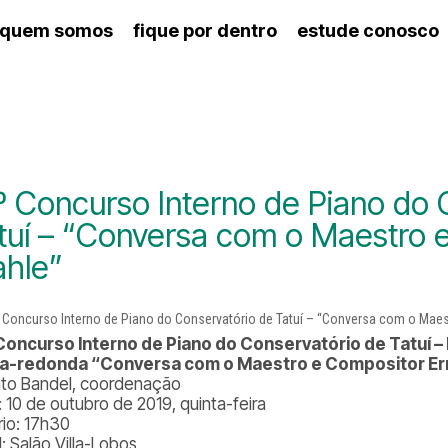
quem somos
fique por dentro
estude conosco
ico
agenda cultural
artes cênicas
nança
calendário escolar
des e setores
programas de concerto
ento escolar
revistas digitais
 docente
espaço estudantil
º Concurso Interno de Piano do 
tuí – “Conversa com o Maestro 
hle”
Concurso Interno de Piano do Conservatório de Tatuí
a-redonda “Conversa com o Maestro e Compositor Er
to Bandel, coordenação
: 10 de outubro de 2019, quinta-feira
rio: 17h30
: Salão Villa-Lobos