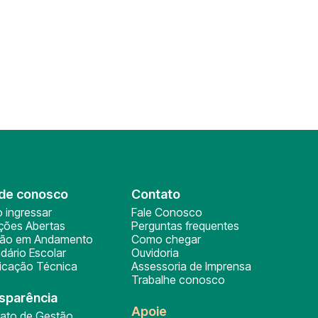
de conosco
Contato
 ingressar
Fale Conosco
ições Abertas
Perguntas frequentes
ção em Andamento
Como chegar
dário Escolar
Ouvidoria
ficação Técnica
Assessoria de Imprensa
Trabalhe conosco
sparência
Apoie
rato de Gestão