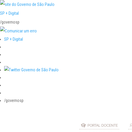
SP + Digital
/governosp
SP + Digital
/governosp
PORTAL DOCENTE