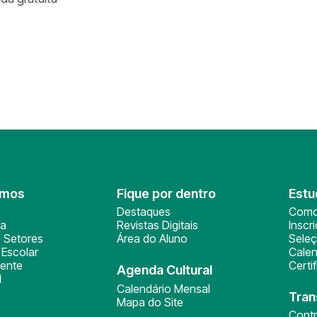
omos
Fique por dentro
Estu
Destaques
Como
ça
Revistas Digitais
Inscr
 Setores
Área do Aluno
Sele
Escolar
Calen
ente
Certi
Agenda Cultural
l
Calendário Mensal
Tran
Mapa do Site
Cont