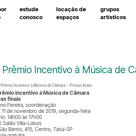
por
estude
locação de
grupos
o
conosco
espaços
artísticos
cursos regulares
bilheteria
teatro procópio ferreira
artes cênicas
grupos artísticos de bolsistas
fale cono
cursos livres
cursos regulares
salão villa-lobos
música
grupos pedagógicos – sede
ouvidoria 
cursos de aperfeiçoamento
cursos livres
erto
auditório unidade chiquinha gonzaga
processo seletivo
grupos pedagógicos – polo
pergunta
chiquinha gonzaga
cursos de aperfeiçoamento
orientações para locação
como che
a
visite o c
3
sceic-sp
º Prêmio Incentivo à Música de C
to
equipe té
josé do rio pardo
assessori
trabalhe 
Prêmio Incentivo à Música de Câmara
as finais
ano Pereira, coordenação
: 11 de novembro de 2019, segunda-feira
rio: 14h00 às 17h00
: Salão Villa-Lobos
São Bento, 415, Centro, Tatuí-SP
ada gratuita