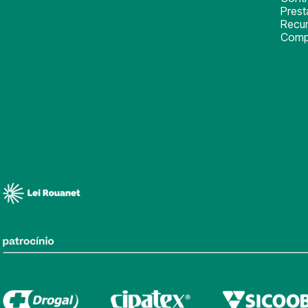
Pres
Recu
Comp