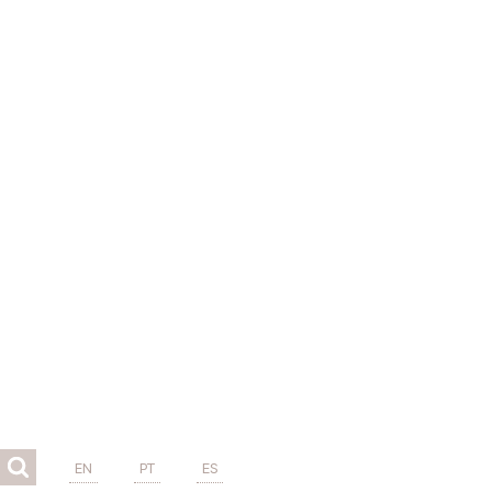
EN
PT
ES