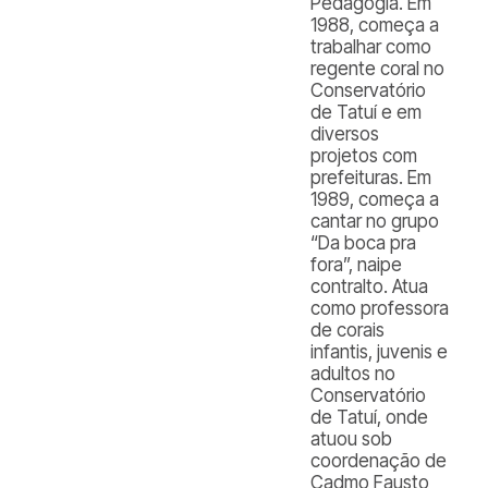
Pedagogia. Em
1988, começa a
trabalhar como
regente coral no
Conservatório
de Tatuí e em
diversos
projetos com
prefeituras. Em
1989, começa a
cantar no grupo
“Da boca pra
fora”, naipe
contralto. Atua
como professora
de corais
infantis, juvenis e
adultos no
Conservatório
de Tatuí, onde
atuou sob
coordenação de
Cadmo Fausto