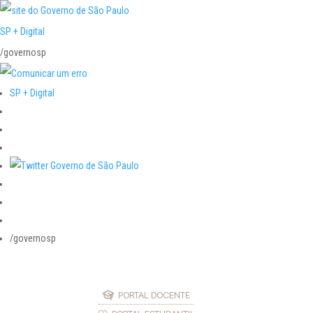
SP + Digital
/governosp
SP + Digital
/governosp
PORTAL DOCENTE