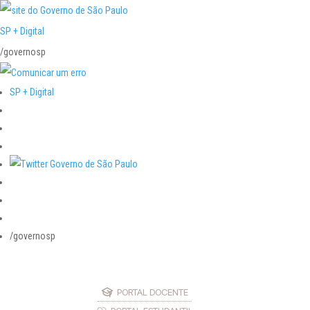
SP + Digital
/governosp
SP + Digital
/governosp
PORTAL DOCENTE