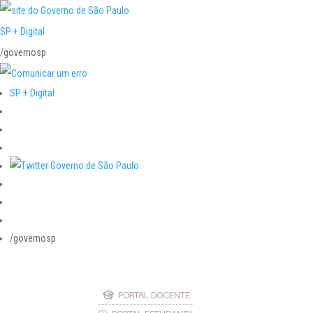
SP + Digital
/governosp
SP + Digital
/governosp
PORTAL DOCENTE