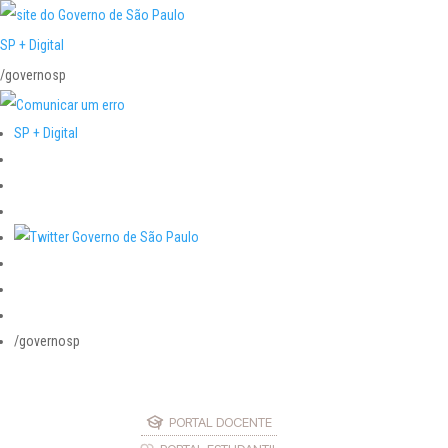
SP + Digital
/governosp
SP + Digital
/governosp
PORTAL DOCENTE