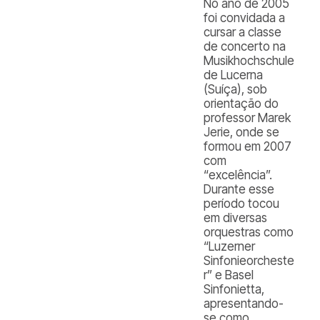
No ano de 2005
foi convidada a
cursar a classe
de concerto na
Musikhochschule
de Lucerna
(Suíça), sob
orientação do
professor Marek
Jerie, onde se
formou em 2007
com
“excelência”.
Durante esse
período tocou
em diversas
orquestras como
“Luzerner
Sinfonieorcheste
r” e Basel
Sinfonietta,
apresentando-
se como