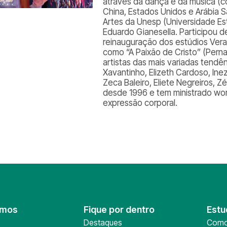
através da dança e da música (
China, Estados Unidos e Arábia S
Artes da Unesp (Universidade Est
Eduardo Gianesella. Participou 
reinauguração dos estúdios Ver
como “A Paixão de Cristo” (Per
artistas das mais variadas tend
Xavantinho, Elizeth Cardoso, Inez
Zeca Baleiro, Eliete Negreiros, Z
desde 1996 e tem ministrado wor
expressão corporal.
omos
Fique por dentro
Estu
Destaques
Como