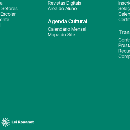
ça
Revistas Digitais
Inscr
 Setores
Área do Aluno
Sele
Escolar
Calen
ente
Certi
Agenda Cultural
l
Calendário Mensal
Tran
Mapa do Site
Cont
Pres
Recu
Comp