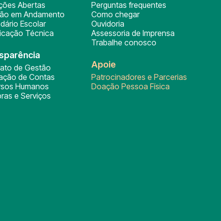
ições Abertas
Perguntas frequentes
ção em Andamento
Como chegar
dário Escolar
Ouvidoria
ficação Técnica
Assessoria de Imprensa
Trabalhe conosco
sparência
Apoie
rato de Gestão
tação de Contas
Patrocinadores e Parcerias
rsos Humanos
Doação Pessoa Física
ras e Serviços