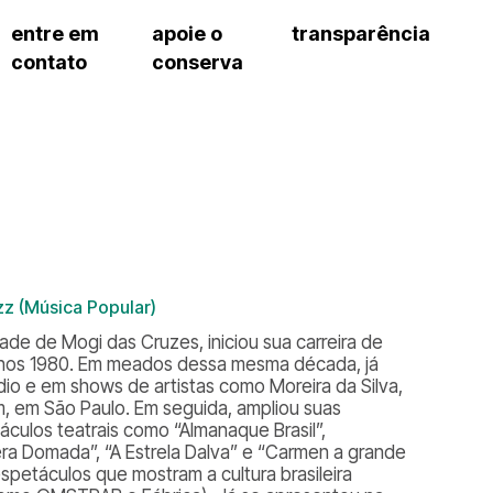
entre em
apoie o
transparência
contato
conserva
sco
patrocinadores e parcerias
contrato de gestão
exercí
– fala sp
doações de pessoa física
prestação de contas
exercí
manua
s frequentes
doações de pessoa jurídica
recursos humanos
exercí
cargos
atos 
gar
nota fiscal paulista (nfp)
compras e serviços
exercí
traba
proce
onservatório
exercí
regul
proc
exercí
proc
cnica social
exercí
a de imprensa
z (Música Popular)
processos em andamento
conosco
processos concluídos
ade de Mogi das Cruzes, iniciou sua carreira de
anos 1980. Em meados dessa mesma década, já
io e em shows de artistas como Moreira da Silva,
m, em São Paulo. Em seguida, ampliou suas
culos teatrais como “Almanaque Brasil”,
a Domada”, “A Estrela Dalva” e “Carmen a grande
petáculos que mostram a cultura brasileira