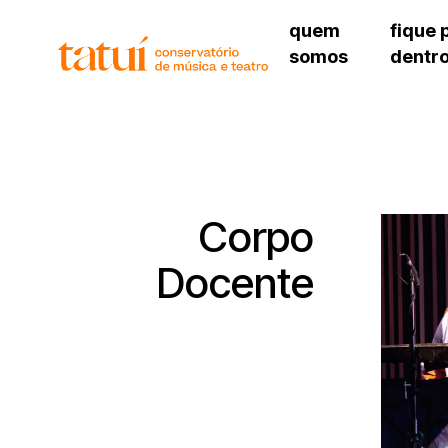
quem
fique 
somos
dentr
histórico
agenda cultural
governança
calendário escolar
sede
unidades e setores
programas de conc
unidade 
regimento escolar
revistas digitais
bibliotec
corpo docente
espaço estudantil
unidade 
newsletter
Corpo
alojamen
polo são 
Docente