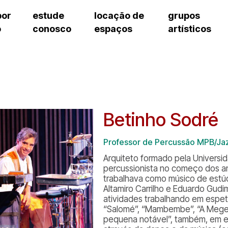
por
estude
locação de
grupos
o
conosco
espaços
artísticos
cursos regulares
bilheteria
teatro procópio ferreira
artes cênicas
grupos artísticos de bolsistas
fale cono
cursos livres
cursos regulares
salão villa-lobos
música
grupos pedagógicos – sede
ouvidoria 
cursos de aperfeiçoamento
cursos livres
erto
auditório unidade chiquinha gonzaga
processo seletivo
grupos pedagógicos – polo
pergunta
chiquinha gonzaga
cursos de aperfeiçoamento
orientações para locação
como che
a
visite o c
3
sceic-sp
Betinho Sodré
to
equipe té
josé do rio pardo
assessori
Professor de Percussão MPB/Jaz
trabalhe 
Arquiteto formado pela Universid
percussionista no começo dos 
trabalhava como músico de estúd
Altamiro Carrilho e Eduardo Gudi
atividades trabalhando em espetá
“Salomé”, “Mambembe”, “A Meger
pequena notável”, também, em es