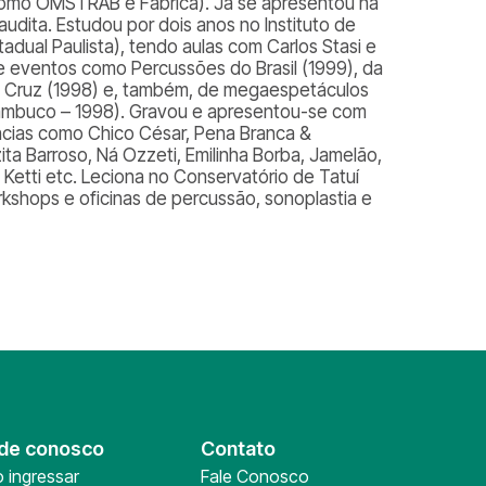
como OMSTRAB e Fábrica). Já se apresentou na
audita. Estudou por dois anos no Instituto de
adual Paulista), tendo aulas com Carlos Stasi e
de eventos como Percussões do Brasil (1999), da
a Cruz (1998) e, também, de megaespetáculos
nambuco – 1998). Gravou e apresentou-se com
ências como Chico César, Pena Branca &
ita Barroso, Ná Ozzeti, Emilinha Borba, Jamelão,
é Ketti etc. Leciona no Conservatório de Tatuí
kshops e oficinas de percussão, sonoplastia e
de conosco
Contato
 ingressar
Fale Conosco