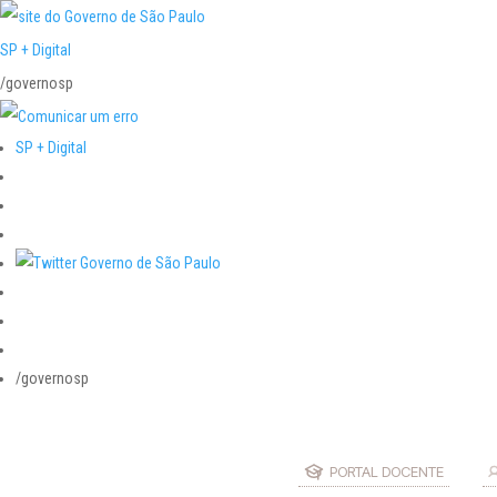
SP + Digital
/governosp
SP + Digital
/governosp
PORTAL DOCENTE