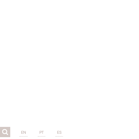
EN
PT
ES