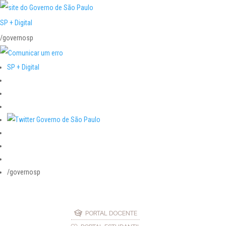
SP + Digital
/governosp
SP + Digital
/governosp
PORTAL DOCENTE