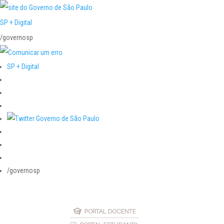
SP + Digital
/governosp
SP + Digital
/governosp
PORTAL DOCENTE