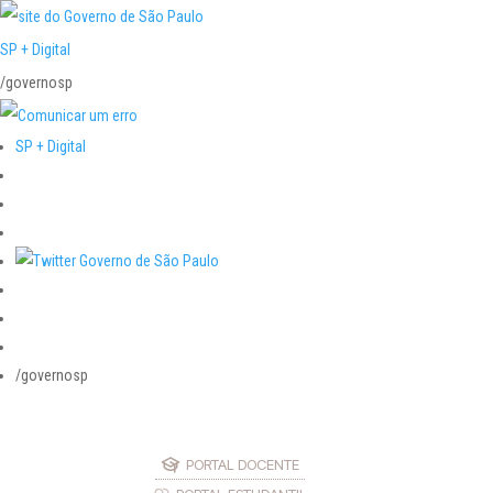
SP + Digital
/governosp
SP + Digital
/governosp
PORTAL DOCENTE