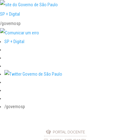
SP + Digital
/governosp
SP + Digital
/governosp
PORTAL DOCENTE