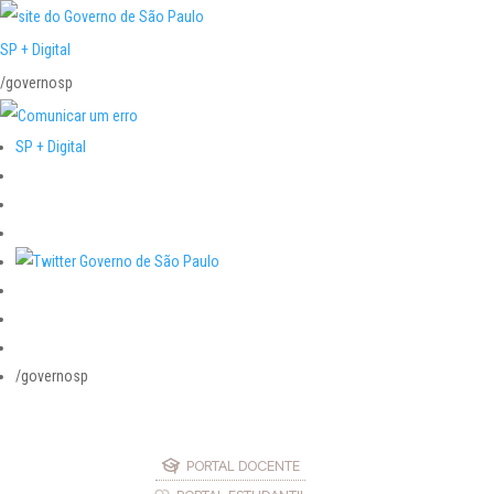
SP + Digital
/governosp
SP + Digital
/governosp
PORTAL DOCENTE