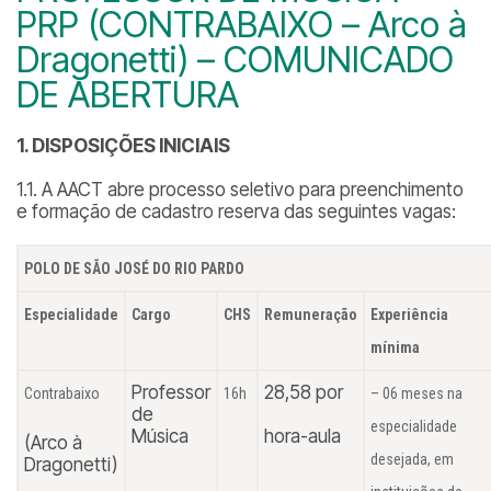
PRP (CONTRABAIXO – Arco à
Dragonetti) – COMUNICADO
DE ABERTURA
1. DISPOSIÇÕES INICIAIS
1.1. A AACT abre processo seletivo para preenchimento
e formação de cadastro reserva das seguintes vagas:
POLO DE SÃO JOSÉ DO RIO PARDO
Especialidade
Cargo
CHS
Remuneração
Experiência
mínima
Professor
28,58 por
Contrabaixo
16h
– 06 meses na
de
especialidade
Música
hora-aula
(Arco à
desejada, em
Dragonetti)