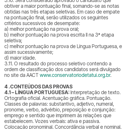
3.10. Será considerado aprovado o candidato que
obtiver a maior pontuação final, somando-se as notas
obtidas nas três etapas seletivas. Em caso de empate
na pontuação final, serão utilizados os seguintes
critérios sucessivos de desempate:
a) melhor pontuação na prova oral;
b) melhor pontuação na prova escrita II na 3ª etapa
seletiva;
c) melhor pontuação na prova de Língua Portuguesa, e
assim sucessivamente;
d) maior idade.
3.11. O resultado do processo seletivo contendo a
ordem de classificação dos candidatos será divulgado
no site da AACT
www.conservatoriodetatui.org.br
.
4 .
CONTEÚDOS DAS PROVAS
4.1 – LÍNGUA PORTUGUESA:
Interpretação de texto.
Ortografia oficial. Acentuação gráfica. Pontuação.
Classes de palavras: substantivo, adjetivo, numeral,
pronome, verbo, advérbio, preposição e conjunção:
emprego e sentido que imprimem às relações que
estabelecem. Vozes verbais: ativa e passiva.
Colocação pronominal. Concordância verbal e nominal.