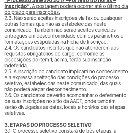
“Processo Seletivo 2017 –Porteiro 40 horas –
Inscrição”
. A postagem poderá ocorrer até o último dia
do prazo para inscrições.
2.3. Não serão aceitas inscrições via fax ou quaisquer
outras formas que não as estabelecidas neste
comunicado. Também não serão aceitos currículos
entregues em desconformidade com os parâmetros e
formatações estipuladas na Ficha de Inscrição.
2.4. Os candidatos inscritos que não atenderem aos
requisitos obrigatórios do cargo, conforme as
disposições do item 1, acima, terão sua inscrição
indeferida.
2.5. A inscrição do candidato implicará no conhecimento
e a expressa aceitação das condições do processo
seletivo, estabelecidas neste comunicado, das quais
não poderá alegar desconhecimento.
2.6. Os candidatos deverão acompanhar o deferimento
de suas inscrições no sítio da AACT, onde também
serão divulgadas as datas, locais e horários das etapas
seletivas.
3. ETAPAS DO PROCESSO SELETIVO
3.1. O processo seletivo constará de três etapas, a