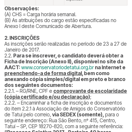
Observações:
(A) CHS = Carga horária semanal.
(B) As atribuições do cargo estão especificadas no
Anexo I deste Comunicado de Abertura.
2. INSCRIÇÕES
As inscrições serão realizadas no período de 23 a 27 de
Janeiro de 2017.
2.2.
Para se inscrever, o candidato deverá obter a
Ficha de Inscrição (Anexo II), disponível no site da
AACT:
www.conservatoriodetatui.org.br
na Internet e
preenchendo-a de forma digital
, bem como
anexando cópia simples/digital em preto e branco
dos seguintes documentos:
2.2.1. – RG/RNE, CPF e
comprovante de escolaridade
(cópia certificado e/ou declaração
)
;
2.2.2. – Encaminhar a ficha de inscrição e documentos
do item 2.2.1 à Associação de Amigos do Conservatório
de Tatuí pelo correio,
via SEDEX (somente),
para o
seguinte endereço: Rua São Bento, nº 415, Centro,
Tatuí – SP, CEP 18270-820, com a seguinte referência: