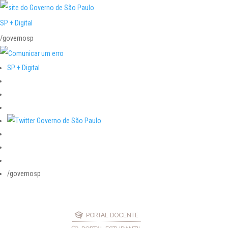
SP + Digital
/governosp
SP + Digital
/governosp
PORTAL DOCENTE