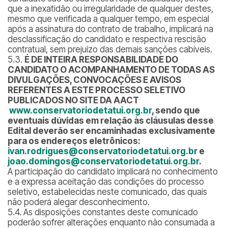
que a inexatidão ou irregularidade de qualquer destes,
mesmo que verificada a qualquer tempo, em especial
após a assinatura do contrato de trabalho, implicará na
desclassificação do candidato e respectiva rescisão
contratual, sem prejuízo das demais sanções cabíveis.
5.3.
É DE INTEIRA RESPONSABILIDADE DO
CANDIDATO O ACOMPANHAMENTO DE TODAS AS
DIVULGAÇÕES, CONVOCAÇÕES E AVISOS
REFERENTES A ESTE PROCESSO SELETIVO
PUBLICADOS NO SITE DA AACT
www.conservatoriodetatui.org.br
, sendo que
eventuais dúvidas em relação às cláusulas desse
Edital deverão ser encaminhadas exclusivamente
para os endereços eletrônicos:
ivan.rodrigues@conservatoriodetatui.org.br
e
joao.domingos@conservatoriodetatui.org.br
.
A participação do candidato implicará no conhecimento
e a expressa aceitação das condições do processo
seletivo, estabelecidas neste comunicado, das quais
não poderá alegar desconhecimento.
5.4. As disposições constantes deste comunicado
poderão sofrer alterações enquanto não consumada a