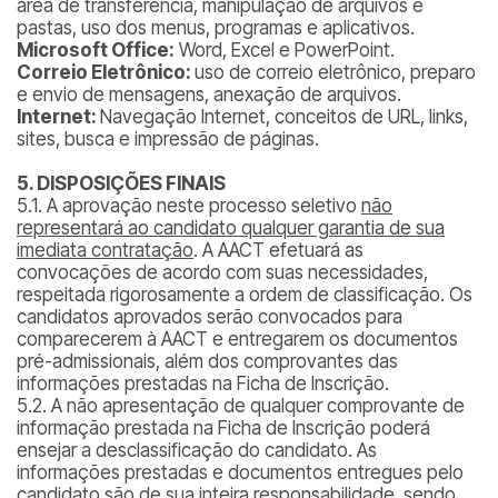
área de transferência, manipulação de arquivos e
pastas, uso dos menus, programas e aplicativos.
Microsoft Office:
Word, Excel e PowerPoint.
Correio Eletrônico:
uso de correio eletrônico, preparo
e envio de mensagens, anexação de arquivos.
Internet:
Navegação Internet, conceitos de URL, links,
sites, busca e impressão de páginas.
5. DISPOSIÇÕES FINAIS
5.1. A aprovação neste processo seletivo
não
representará ao candidato qualquer garantia de sua
imediata contratação
. A AACT efetuará as
convocações de acordo com suas necessidades,
respeitada rigorosamente a ordem de classificação. Os
candidatos aprovados serão convocados para
comparecerem à AACT e entregarem os documentos
pré-admissionais, além dos comprovantes das
informações prestadas na Ficha de Inscrição.
5.2. A não apresentação de qualquer comprovante de
informação prestada na Ficha de Inscrição poderá
ensejar a desclassificação do candidato. As
informações prestadas e documentos entregues pelo
candidato são de sua inteira responsabilidade, sendo