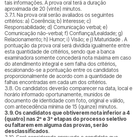
tais informações. A prova oral terá a duração
aproximada de 20 (vinte) minutos.
3.7.1. Na prova oral serão avaliados os seguintes
critérios: a) Coerência; b) Interesse; c)
Responsabilidade; d) Comunicação verbal; e)
Comunicação não-verbal; f) Confiança/Lealdade; g)
Relacionamento; h) Humor; i) Visão; e j) Maturidade . A
pontuação da prova oral será dividida igualmente entre
esta quantidade de critérios, sendo que a banca
examinadora somente concederá nota máxima em caso
do atendimento integral e sem falha dos critérios,
escalonando-se a pontuação entre os candidatos
proporcionalmente de acordo com a quantidade de
falhas encontradas em cada um dos critérios.
3.8. Os candidatos deverão comparecer na data, local e
horário informado oportunamente, munidos de
documento de identidade com foto, original e válido,
com antecedência mínima de 15 (quinze) minutos.
3.9. Os candidatos que obtiverem nota inferior a 4
(quatro) nas 2ª e 3ª etapas do processo seletivo
ou faltarem em alguma das provas, serão
desclassificados
.