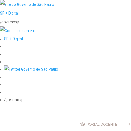
SP + Digital
/governosp
SP + Digital
/governosp
PORTAL DOCENTE