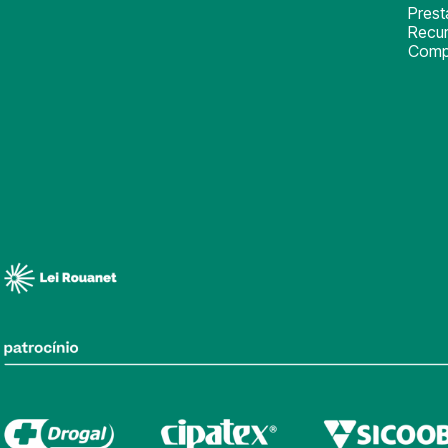
Pres
Recu
Comp