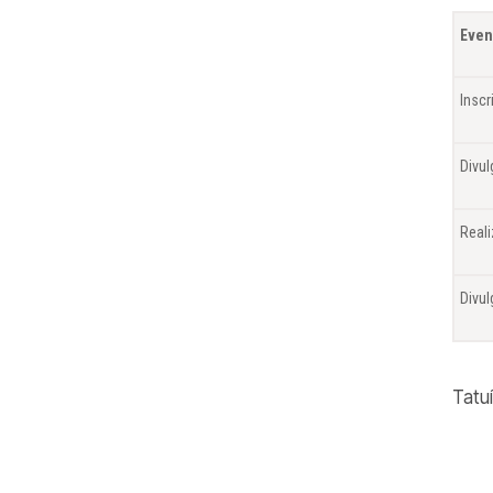
Even
Insc
Divu
Real
Divul
Tatu