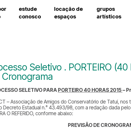
por
estude
locação de
grupos
o
conosco
espaços
artísticos
cursos regulares
bilheteria
teatro procópio ferreira
artes cênicas
grupos artísticos de bolsistas
fale cono
cursos livres
cursos regulares
salão villa-lobos
música
grupos pedagógicos – sede
ouvidoria 
cursos de aperfeiçoamento
cursos livres
erto
auditório unidade chiquinha gonzaga
processo seletivo
grupos pedagógicos – polo
pergunta
chiquinha gonzaga
cursos de aperfeiçoamento
orientações para locação
como che
a
visite o c
3
sceic-sp
ocesso Seletivo . PORTEIRO (40 
to
equipe té
 Cronograma
josé do rio pardo
assessori
trabalhe 
CESSO SELETIVO PARA
PORTEIRO 40 HORAS 2015
– P
CT – Associação de Amigos do Conservatório de Tatuí, nos term
 do Decreto Estadual n.° 43.493/98, com a redação dada pelo 
RA O REFERIDO, conforme abaixo:
PREVISÃO DE CRONOGR