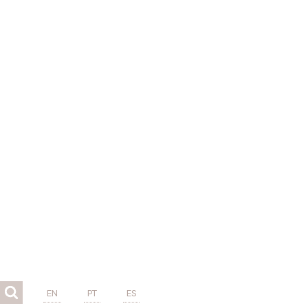
EN
PT
ES