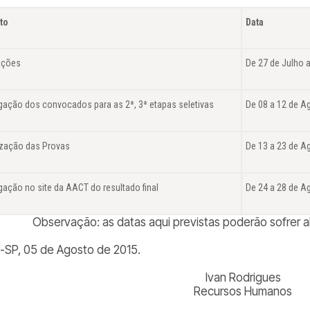
to
Data
rições
De 27 de Julho 
lgação dos convocados para as 2ª, 3ª etapas seletivas
De 08 a 12 de A
ização das Provas
De 13 a 23 de A
gação no site da AACT do resultado final
De 24 a 28 de A
Observação: as datas aqui previstas poderão sofrer al
í-SP, 05 de Agosto de 2015.
Ivan Rodrigues
Recursos Humanos