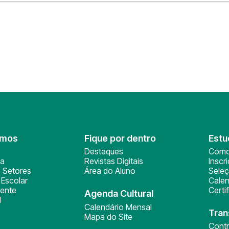
omos
Fique por dentro
Estu
Destaques
Como
ça
Revistas Digitais
Inscr
 Setores
Área do Aluno
Sele
Escolar
Calen
ente
Certi
Agenda Cultural
l
Calendário Mensal
Tran
Mapa do Site
Cont