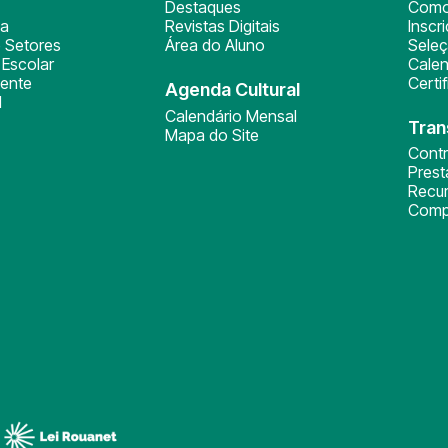
Destaques
Como
ça
Revistas Digitais
Inscr
 Setores
Área do Aluno
Sele
Escolar
Calen
ente
Certi
Agenda Cultural
l
Calendário Mensal
Tran
Mapa do Site
Cont
Pres
Recu
Comp