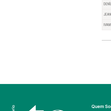
DENÍ
JEAN
IVAM
Quem S