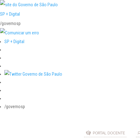
SP + Digital
/governosp
SP + Digital
/governosp
PORTAL DOCENTE