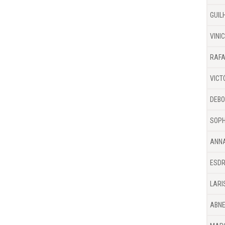
GUIL
VINI
RAFA
VICT
DEBO
SOPH
ANNA
ESDR
LARI
ABNE