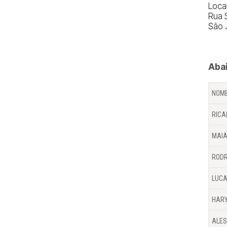
Loca
Rua 
São 
Abai
NOME
RICA
MAI
RODR
LUCA
HARY
ALES