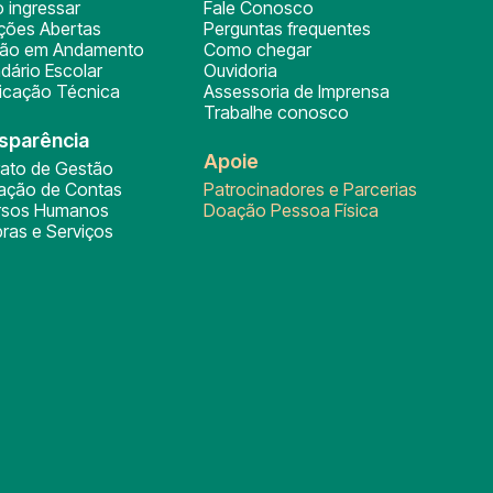
 ingressar
Fale Conosco
ições Abertas
Perguntas frequentes
ção em Andamento
Como chegar
dário Escolar
Ouvidoria
ficação Técnica
Assessoria de Imprensa
Trabalhe conosco
sparência
Apoie
rato de Gestão
tação de Contas
Patrocinadores e Parcerias
rsos Humanos
Doação Pessoa Física
ras e Serviços