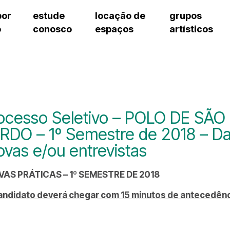
por
estude
locação de
grupos
o
conosco
espaços
artísticos
teatro procópio ferreira
artes cênicas
grupos artísticos de bolsistas
fale cono
salão villa-lobos
música
grupos pedagógicos – sede
pergunta
erto
auditório unidade chiquinha gonzaga
processo seletivo
grupos pedagógicos – polo
como che
orientações para locação
visite o c
equipe té
assessori
ocesso Seletivo – POLO DE SÃO
trabalhe 
RDO – 1º Semestre de 2018 – Da
ovas e/ou entrevistas
VAS PRÁTICAS – 1º SEMESTRE DE 2018
andidato deverá chegar com 15 minutos de antecedênc