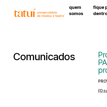
quem
fique 
somos
dentr
histórico
agenda cultural
governança
calendário escolar
unidades e setores
programas de conc
regimento escolar
revistas digitais
corpo docente
espaço estudantil
Pr
Comunicados
PA
pr
PRO
(O c