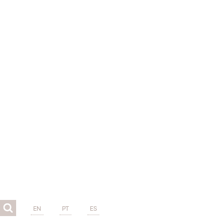
EN
PT
ES