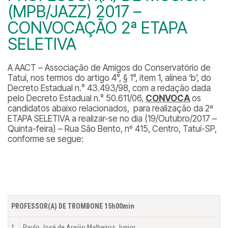
(MPB/JAZZ) 2017 –
CONVOCAÇÃO 2ª ETAPA
SELETIVA
A AACT – Associação de Amigos do Conservatório de
Tatuí, nos termos do artigo 4°, § 1°, item 1, alínea ‘b’, do
Decreto Estadual n.° 43.493/98, com a redação dada
pelo Decreto Estadual n.° 50.611/06,
CONVOCA
os
candidatos abaixo relacionados, para realização da 2º
ETAPA SELETIVA a realizar-se no dia (19/Outubro/2017 –
Quinta-feira) – Rua São Bento, nº 415, Centro, Tatuí-SP,
conforme se segue:
PROFESSOR(A) DE TROMBONE 15h00min
1
Paulo José de Araújo Malheiros Junior