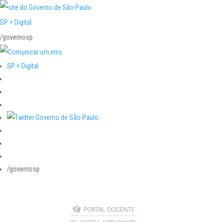
SP + Digital
/governosp
SP + Digital
/governosp
PORTAL DOCENTE