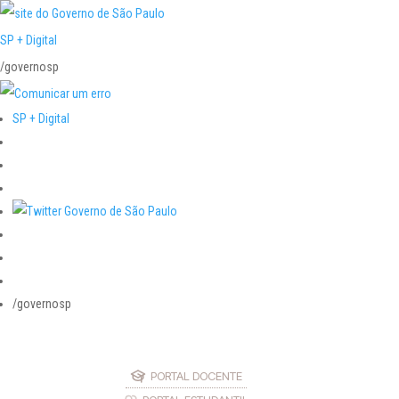
SP + Digital
/governosp
SP + Digital
/governosp
PORTAL DOCENTE