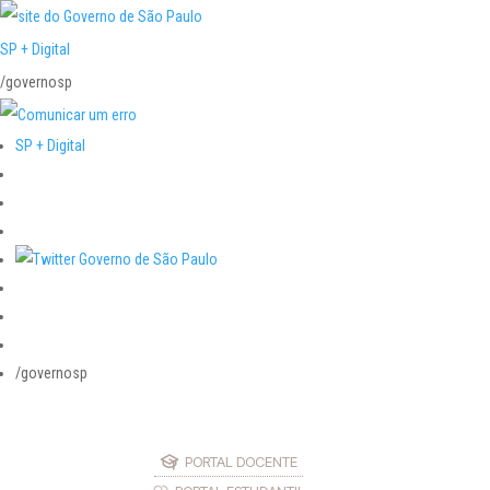
SP + Digital
/governosp
SP + Digital
/governosp
PORTAL DOCENTE