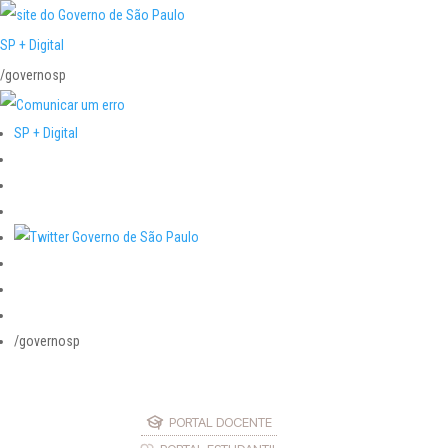
SP + Digital
/governosp
SP + Digital
/governosp
PORTAL DOCENTE