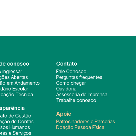
de conosco
Contato
 ingressar
Fale Conosco
ições Abertas
Perguntas frequentes
ção em Andamento
Como chegar
dário Escolar
Ouvidoria
ficação Técnica
Assessoria de Imprensa
Trabalhe conosco
sparência
Apoie
rato de Gestão
tação de Contas
Patrocinadores e Parcerias
rsos Humanos
Doação Pessoa Física
ras e Serviços