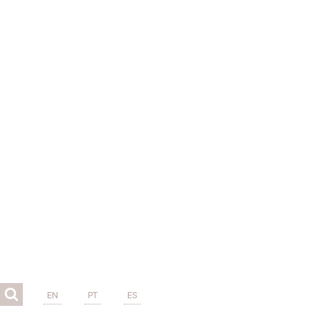
EN
PT
ES