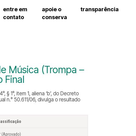
entre em
apoie o
transparência
contato
conserva
sco
patrocinadores e parcerias
contrato de gestão
s frequentes
doações de pessoa jurídica
prestação de contas
gar
doações de pessoa física
recursos humanos
onservatório
nota fiscal paulista (nfp)
compras e serviços
cnica social
a de imprensa
de Música (Trompa –
conosco
 Final
 § 1°, item 1, aliena ‘b’, do Decreto
l n.° 50.611/06, divulga o resultado
lassificação
º (Aprovado)