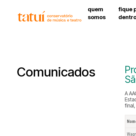
quem
fique 
somos
dentr
histórico
agenda cultural
governança
calendário escolar
unidades e setores
programas de conc
regimento escolar
revistas digitais
corpo docente
espaço estudantil
Pr
Comunicados
Sã
A AAC
Esta
final
Nom
Wagn