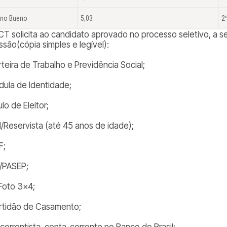
ano Bueno
5,03
2
CT solicita ao candidato aprovado no processo seletivo, a
ssão(cópia simples e legível):
rteira de Trabalho e Previdência Social;
dula de Identidade;
ulo de Eleitor;
I/Reservista (até 45 anos de idade);
F;
S/PASEP;
 Foto 3×4;
rtidão de Casamento;
 correntista, conta-corrente no Banco do Brasil;