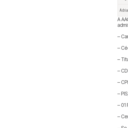
Adri
A AA
admi
– Ca
– Cé
– Tít
– CD
– CP
– PI
– 01
– Ce
– Se