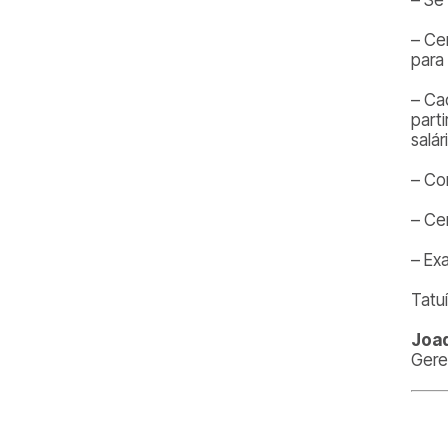
– Ce
para
– Ca
part
salár
– Co
– Cer
– Ex
Tatu
Joaq
Gere