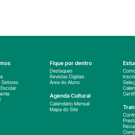
omos
Fique por dentro
Estu
Destaques
Como
ça
Revistas Digitais
Inscr
 Setores
Área do Aluno
Sele
Escolar
Calen
ente
Certi
Agenda Cultural
l
Calendário Mensal
Tran
Mapa do Site
Cont
Pres
Recu
Comp