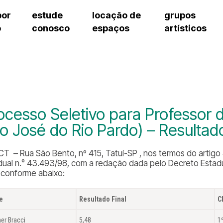
por
estude
locação de
grupos
o
conosco
espaços
artísticos
teatro procópio ferreira
artes cênicas
grupos artísticos de bolsistas
fale cono
salão villa-lobos
música
grupos pedagógicos – sede
pergunta
erto
auditório unidade chiquinha gonzaga
processo seletivo
grupos pedagógicos – polo
como che
orientações para locação
visite o c
equipe té
assessori
ocesso Seletivo para Professor 
trabalhe 
o José do Rio Pardo) – Resultado
T – Rua São Bento, nº 415, Tatuí-SP , nos termos do artigo 4°,
dual n.° 43.493/98, com a redação dada pelo Decreto Estadua
, conforme abaixo:
e
Resultado Final
C
er Bracci
5,48
1