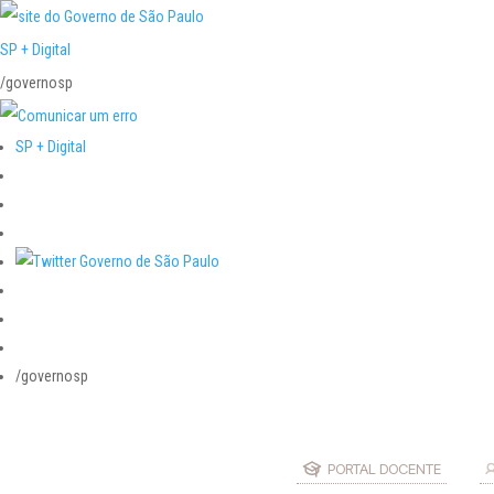
SP + Digital
/governosp
SP + Digital
/governosp
PORTAL DOCENTE