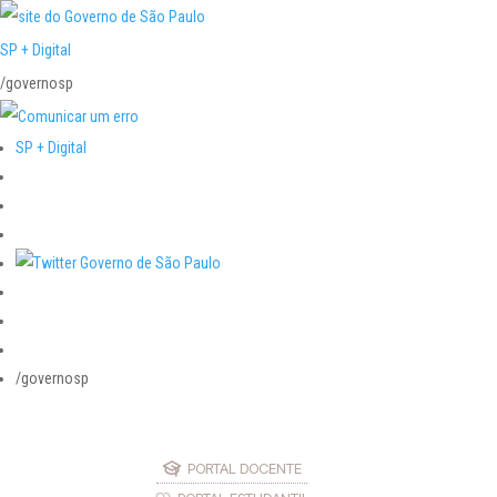
SP + Digital
/governosp
SP + Digital
/governosp
PORTAL DOCENTE