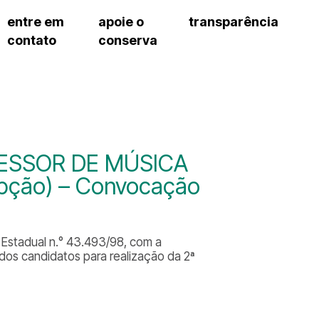
entre em
apoie o
transparência
contato
conserva
sco
patrocinadores e parcerias
contrato de gestão
s frequentes
doações de pessoa jurídica
prestação de contas
gar
doações de pessoa física
recursos humanos
onservatório
nota fiscal paulista (nfp)
compras e serviços
cnica social
a de imprensa
ESSOR DE MÚSICA
conosco
cepção) – Convocação
to Estadual n.° 43.493/98, com a
 dos candidatos para realização da 2ª