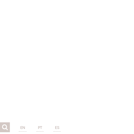
EN
PT
ES