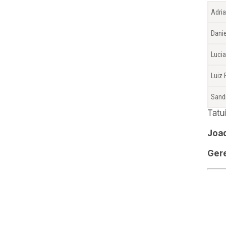
Adri
Dani
Lucia
Luiz
Sand
Tatu
Joaq
Gere