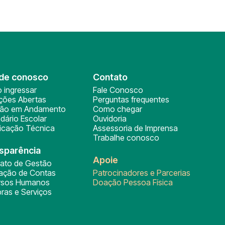
de conosco
Contato
 ingressar
Fale Conosco
ições Abertas
Perguntas frequentes
ção em Andamento
Como chegar
dário Escolar
Ouvidoria
ficação Técnica
Assessoria de Imprensa
Trabalhe conosco
sparência
Apoie
rato de Gestão
tação de Contas
Patrocinadores e Parcerias
rsos Humanos
Doação Pessoa Física
ras e Serviços