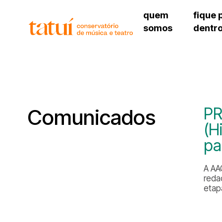
quem
fique 
somos
dentr
histórico
agenda cultural
governança
calendário escolar
unidades e setores
programas de conc
regimento escolar
revistas digitais
corpo docente
espaço estudantil
PR
Comunicados
(H
pa
A AAC
reda
etap