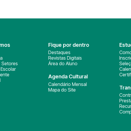
omos
Fique por dentro
Estu
Destaques
Como
ça
Revistas Digitais
Inscr
 Setores
Área do Aluno
Sele
Escolar
Calen
ente
Certi
Agenda Cultural
l
Calendário Mensal
Tran
Mapa do Site
Cont
Pres
Recu
Comp