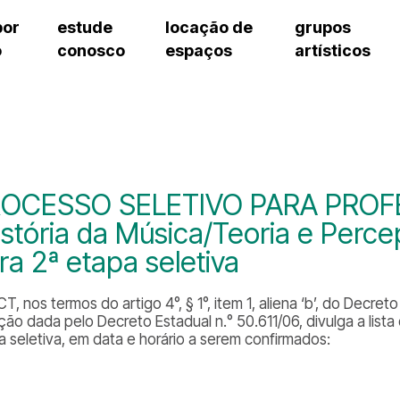
por
estude
locação de
grupos
o
conosco
espaços
artísticos
teatro procópio ferreira
artes cênicas
grupos artísticos de bolsistas
fale cono
salão villa-lobos
música
grupos pedagógicos – sede
pergunta
erto
auditório unidade chiquinha gonzaga
processo seletivo
grupos pedagógicos – polo
como che
orientações para locação
visite o c
equipe té
assessori
OCESSO SELETIVO PARA PROF
trabalhe 
istória da Música/Teoria e Per
ra 2ª etapa seletiva
T, nos termos do artigo 4°, § 1°, item 1, aliena ‘b’, do Decre
ção dada pelo Decreto Estadual n.° 50.611/06, divulga a lista
a seletiva, em data e horário a serem confirmados: