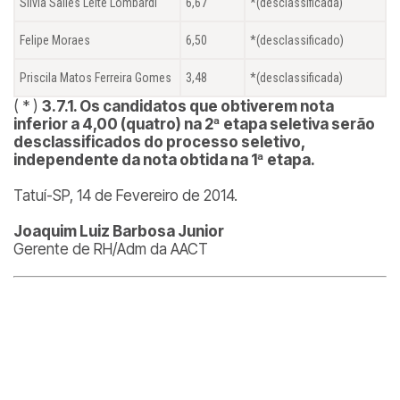
Silvia Salles Leite Lombardi
6,67
*(desclassificada)
Felipe Moraes
6,50
*(desclassificado)
Priscila Matos Ferreira Gomes
3,48
*(desclassificada)
( * )
3.7.1. Os candidatos que obtiverem nota
inferior a 4,00 (quatro) na 2ª etapa seletiva serão
desclassificados do processo seletivo,
independente da nota obtida na 1ª etapa.
Tatuí-SP, 14 de Fevereiro de 2014.
Joaquim Luiz Barbosa Junior
Gerente de RH/Adm da AACT