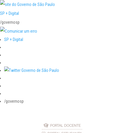
SP + Digital
/governosp
SP + Digital
/governosp
PORTAL DOCENTE