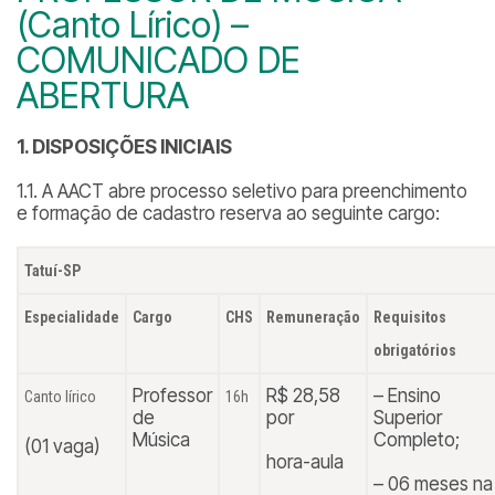
(Canto Lírico) –
COMUNICADO DE
ABERTURA
1. DISPOSIÇÕES INICIAIS
1.1. A AACT abre processo seletivo para preenchimento
e formação de cadastro reserva ao seguinte cargo:
Tatuí-SP
Especialidade
Cargo
CHS
Remuneração
Requisitos
obrigatórios
Professor
R$ 28,58
– Ensino
Canto lírico
16h
de
por
Superior
Música
Completo;
(01 vaga)
hora-aula
– 06 meses na