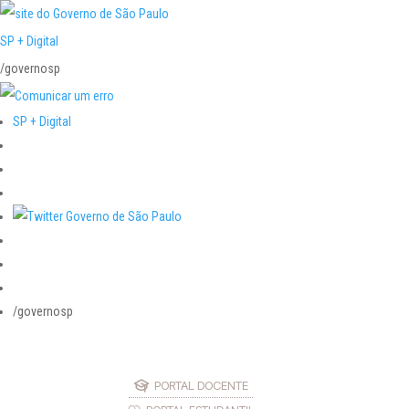
SP + Digital
/governosp
SP + Digital
/governosp
PORTAL DOCENTE