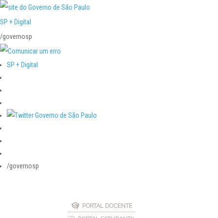
SP + Digital
/governosp
SP + Digital
/governosp
PORTAL DOCENTE