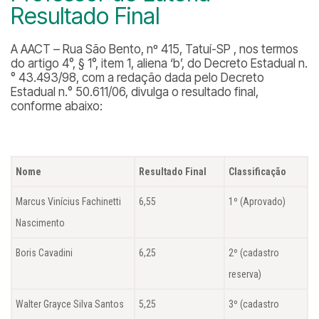
Resultado Final
A AACT – Rua São Bento, nº 415, Tatuí-SP , nos termos
do artigo 4°, § 1°, item 1, aliena ‘b’, do Decreto Estadual n.
° 43.493/98, com a redação dada pelo Decreto
Estadual n.° 50.611/06, divulga o resultado final,
conforme abaixo:
Nome
Resultado Final
Classificação
Marcus Vinícius Fachinetti
6,55
1º (Aprovado)
Nascimento
Boris Cavadini
6,25
2º (cadastro
reserva)
Walter Grayce Silva Santos
5,25
3º (cadastro