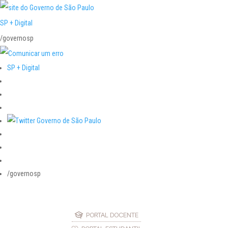
SP + Digital
/governosp
SP + Digital
/governosp
PORTAL DOCENTE