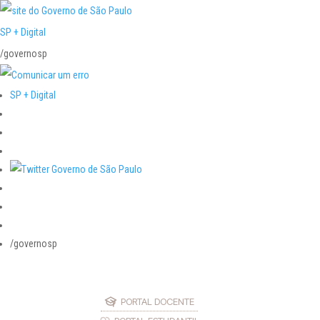
SP + Digital
/governosp
SP + Digital
/governosp
PORTAL DOCENTE