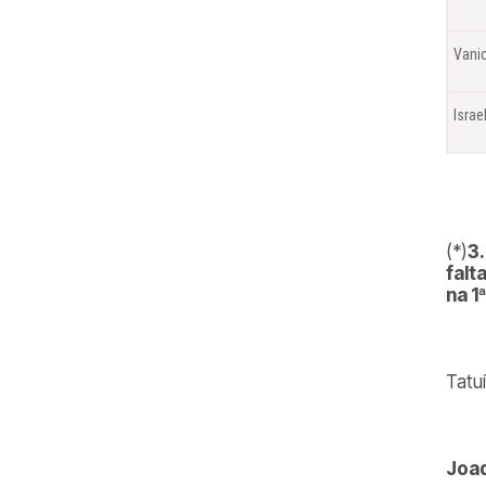
Vanic
Israe
(*)
3.
falt
na 1
Tatu
Joaq