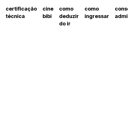
certificação
cine
como
como
cons
técnica
bibi
deduzir
ingressar
admi
do ir