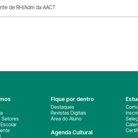
nte de RH/Adm da AACT
omos
Fique por dentro
Estu
Destaques
Como
ça
Revistas Digitais
Inscr
 Setores
Área do Aluno
Sele
Escolar
Calen
ente
Certi
Agenda Cultural
l