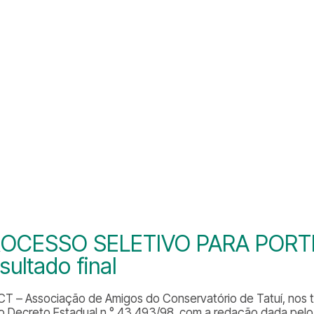
OCESSO SELETIVO PARA PORTEI
sultado final
CT – Associação de Amigos do Conservatório de Tatuí, nos term
 do Decreto Estadual n.° 43.493/98, com a redação dada pelo 