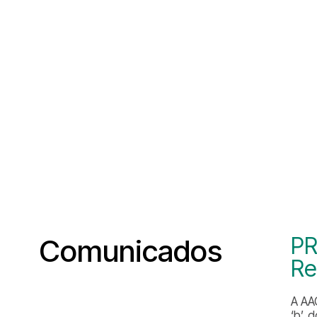
PR
Comunicados
Re
A AA
‘b’,