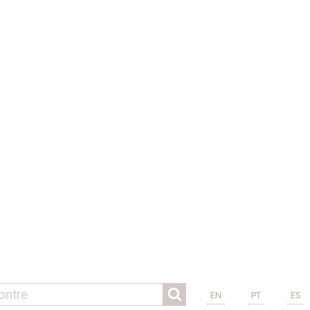
EN
PT
ES