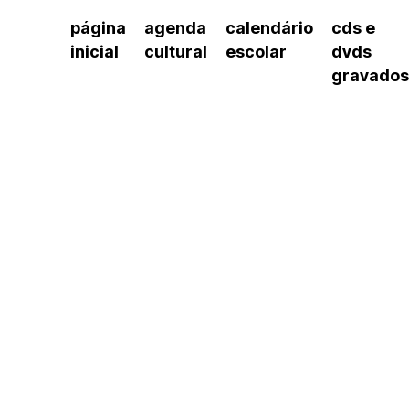
página
agenda
calendário
cds e
inicial
cultural
escolar
dvds
gravados