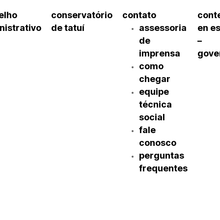
elho
conservatório
contato
cont
nistrativo
de tatuí
assessoria
en e
de
–
imprensa
gove
como
chegar
equipe
técnica
social
fale
conosco
perguntas
frequentes