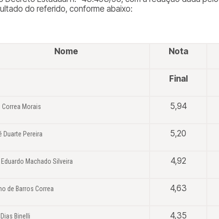
sultado do referido, conforme abaixo:
Nome
Nota
Final
5,94
i Correa Morais
5,20
 Duarte Pereira
4,92
 Eduardo Machado Silveira
4,63
no de Barros Correa
4,35
 Dias Binelli