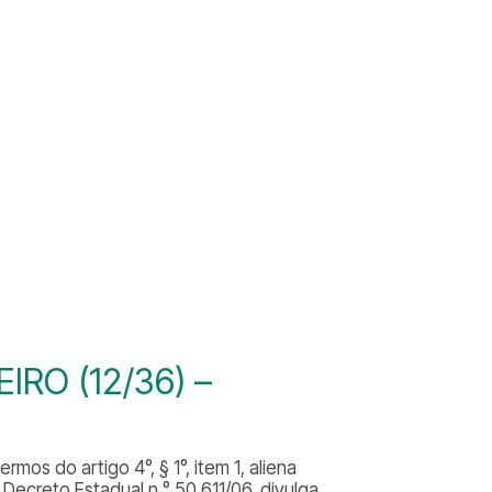
RO (12/36) –
os do artigo 4°, § 1°, item 1, aliena
Decreto Estadual n.° 50.611/06, divulga