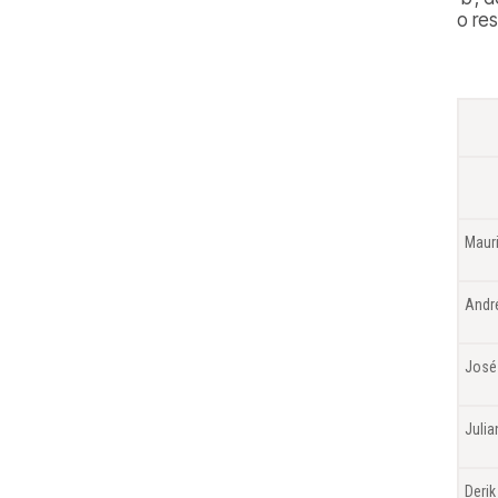
o re
Maur
André
José
Julia
Derik