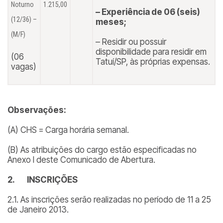
Noturno
1.215,00
– Experiência de 06 (seis)
(12/36) –
meses;
(M/F)
– Residir ou possuir
disponibilidade para residir em
(06
Tatuí/SP, às próprias expensas.
vagas)
Observações:
(A) CHS = Carga horária semanal.
(B) As atribuições do cargo estão especificadas no
Anexo I deste Comunicado de Abertura.
2.
INSCRIÇÕES
2.1. As inscrições serão realizadas no período de 11 a 25
de Janeiro 2013.