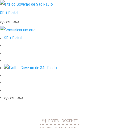
SP + Digital
/governosp
SP + Digital
/governosp
PORTAL DOCENTE