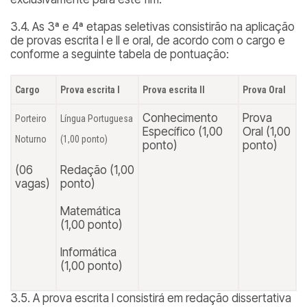
3.4. As 3ª e 4ª etapas seletivas consistirão na aplicação
de provas escrita I e II e oral, de acordo com o cargo e
conforme a seguinte tabela de pontuação:
Cargo
Prova escrita I
Prova escrita II
Prova Oral
Conhecimento
Prova
Porteiro
Língua Portuguesa
Específico (1,00
Oral (1,00
Noturno
(1,00 ponto)
ponto)
ponto)
(06
Redação (1,00
vagas)
ponto)
Matemática
(1,00 ponto)
Informática
(1,00 ponto)
3.5. A prova escrita I consistirá em redação dissertativa