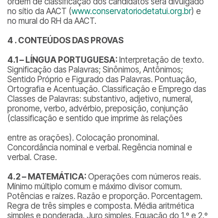
ordem de classificação dos candidatos será divulgado
no sítio da AACT (
www.conservatoriodetatui.org.br
) e
no mural do RH da AACT.
4 .
CONTEÚDOS DAS PROVAS
4.1 – LÍNGUA PORTUGUESA:
Interpretação de texto.
Significação das Palavras; Sinônimos, Antônimos;
Sentido Próprio e Figurado das Palavras. Pontuação,
Ortografia e Acentuação. Classificação e Emprego das
Classes de Palavras: substantivo, adjetivo, numeral,
pronome, verbo, advérbio, preposição, conjunção
(classificação e sentido que imprime às relações
entre as orações). Colocação pronominal.
Concordância nominal e verbal. Regência nominal e
verbal. Crase.
4.2 – MATEMÁTICA:
Operações com números reais.
Mínimo múltiplo comum e máximo divisor comum.
Potências e raízes. Razão e proporção. Porcentagem.
Regra de três simples e composta. Média aritmética
simples e ponderada. Juro simples. Equação do 1.º e 2.º