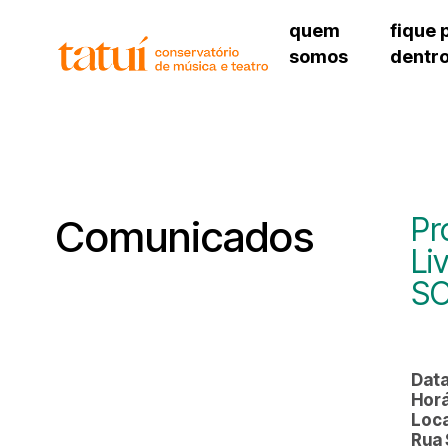
quem
fique 
somos
dentr
histórico
agenda cultural
governança
calendário escolar
unidades e setores
programas de conc
regimento escolar
revistas digitais
corpo docente
espaço estudantil
Pr
Comunicados
Li
SO
Data
Horá
Loca
Rua 