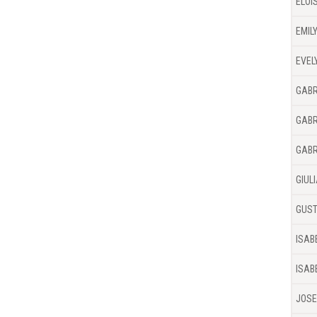
ELOI
EMIL
EVEL
GABR
GABR
GABR
GIULI
GUST
ISAB
ISAB
JOSE