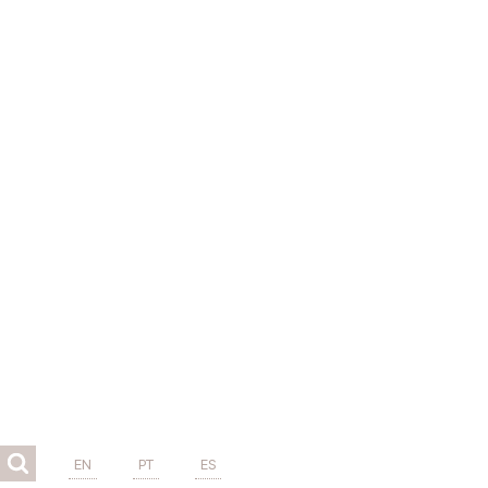
EN
PT
ES