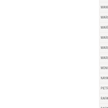
MANU
MARI
MARÍ
MARI
MARI
MARI
MONI
NAYA
PIET
RAFA