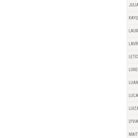
JULI
KAYQ
LAUR
LAVÍ
LETI
LORE
LUAN
LUCA
LUIZ
LYVI
MAIT