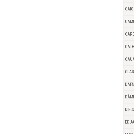
CAIO
CAM
CARO
CATH
CAUA
CLA
DAFN
DÂMI
DIEG
EDUA