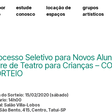
por
estude
locação de
grupos
o
conosco
espaços
artísticos
teatro procópio ferreira
artes cênicas
grupos artísticos de bolsistas
fale cono
salão villa-lobos
música
grupos pedagógicos – sede
pergunta
erto
auditório unidade chiquinha gonzaga
processo seletivo
grupos pedagógicos – polo
como che
orientações para locação
visite o c
equipe té
assessori
ocesso Seletivo para Novos Alu
trabalhe 
vre de Teatro para Crianças 
RTEIO
 do Sorteio: 15/02/2020 (sábado)
rio: 14h00
l: Salão Villa-Lobos
São Bento, 415, Centro, Tatuí-SP