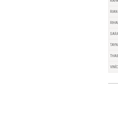
RAFA
RIAN
RIHA
SARA
TAYN
THAI
VINÍ