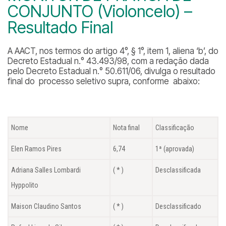
CONJUNTO (Violoncelo) –
Resultado Final
A AACT, nos termos do artigo 4°, § 1°, item 1, aliena ‘b’, do
Decreto Estadual n.° 43.493/98, com a redação dada
pelo Decreto Estadual n.° 50.611/06, divulga o resultado
final do processo seletivo supra, conforme abaixo:
Nome
Nota final
Classificação
Elen Ramos Pires
6,74
1ª (aprovada)
Adriana Salles Lombardi
( * )
Desclassificada
Hyppolito
Maison Claudino Santos
( * )
Desclassificado