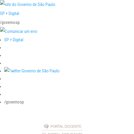
SP + Digital
/governosp
SP + Digital
/governosp
PORTAL DOCENTE