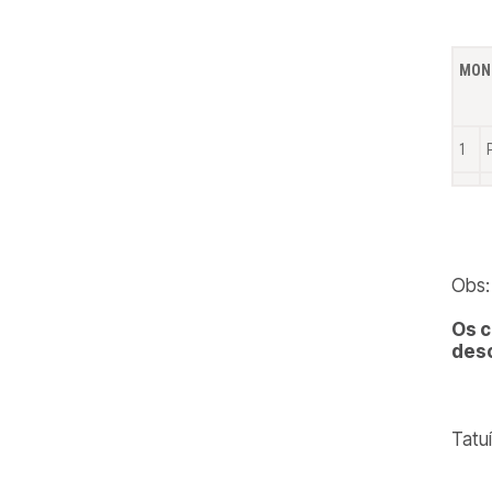
MONI
1
Obs:
Os c
desc
Tatuí