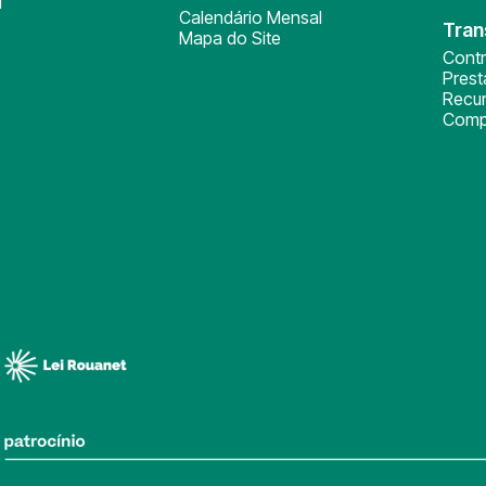
l
Calendário Mensal
Tran
Mapa do Site
Cont
Pres
Recu
Comp