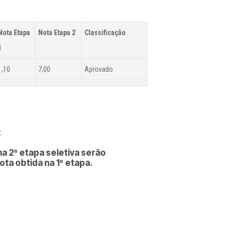
Nota Etapa
Nota Etapa 2
Classificação
1
1,10
7,00
Aprovado
:
na 2ª etapa seletiva serão
ta obtida na 1ª etapa.