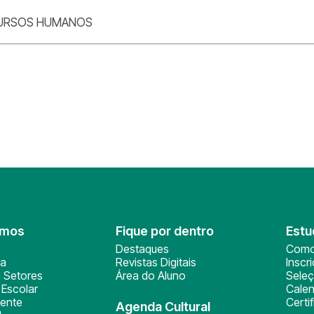
URSOS HUMANOS
omos
Fique por dentro
Estu
Destaques
Como
ça
Revistas Digitais
Inscr
 Setores
Área do Aluno
Sele
Escolar
Calen
ente
Certi
Agenda Cultural