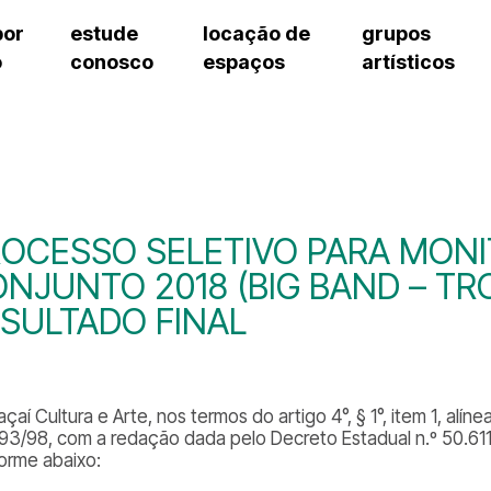
por
estude
locação de
grupos
o
conosco
espaços
artísticos
cursos regulares
bilheteria
teatro procópio ferreira
artes cênicas
grupos artísticos de bolsistas
fale cono
cursos livres
cursos regulares
salão villa-lobos
música
grupos pedagógicos – sede
ouvidoria 
cursos de aperfeiçoamento
cursos livres
erto
auditório unidade chiquinha gonzaga
processo seletivo
grupos pedagógicos – polo
pergunta
chiquinha gonzaga
cursos de aperfeiçoamento
orientações para locação
como che
a
visite o c
3
sceic-sp
OCESSO SELETIVO PARA MONI
to
equipe té
NJUNTO 2018 (BIG BAND – TR
josé do rio pardo
assessori
SULTADO FINAL
trabalhe 
çaí Cultura e Arte, nos termos do artigo 4°, § 1°, item 1, alíne
93/98, com a redação dada pelo Decreto Estadual n.º 50.611
orme abaixo: