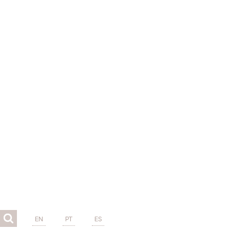
EN
PT
ES