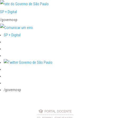
SP + Digital
/governosp
SP + Digital
/governosp
PORTAL DOCENTE