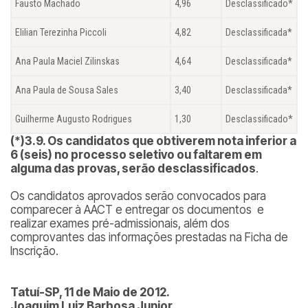
Fausto Machado
4,96
Desclassificado*
Elilian Terezinha Piccoli
4,82
Desclassificada*
Ana Paula Maciel Zilinskas
4,64
Desclassificada*
Ana Paula de Sousa Sales
3,40
Desclassificada*
Guilherme Augusto Rodrigues
1,30
Desclassificado*
(*)3.9. Os candidatos que obtiverem nota inferior a
6 (seis) no processo seletivo ou faltarem em
alguma das provas, serão desclassificados
.
Os candidatos aprovados serão convocados para
comparecer à AACT e entregar os documentos e
realizar exames pré-admissionais, além dos
comprovantes das informações prestadas na Ficha de
Inscrição.
Tatuí-SP, 11 de Maio de 2012.
Joaquim Luiz Barbosa Junior