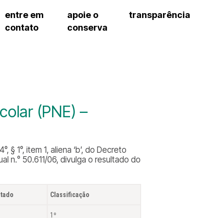
entre em
apoie o
transparência
contato
conserva
sco
patrocinadores e parcerias
contrato de gestão
s frequentes
doações de pessoa jurídica
prestação de contas
gar
doações de pessoa física
recursos humanos
onservatório
nota fiscal paulista (nfp)
compras e serviços
cnica social
a de imprensa
colar (PNE) –
conosco
 § 1°, item 1, aliena ‘b’, do Decreto
l n.° 50.611/06, divulga o resultado do
ltado
Classificação
1º