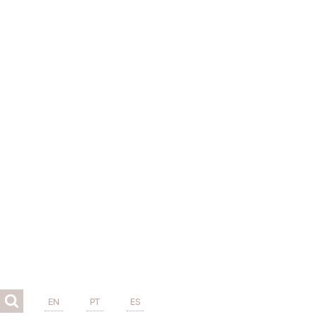
EN
PT
ES