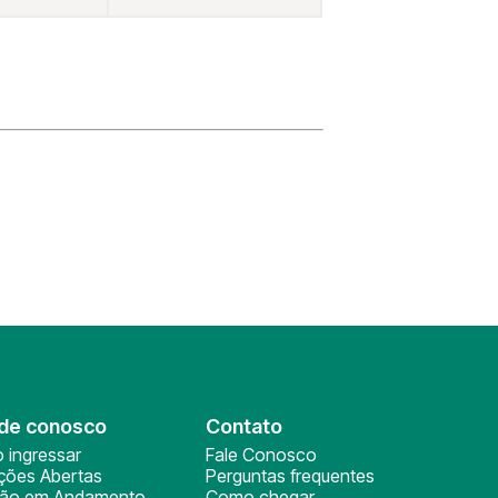
de conosco
Contato
 ingressar
Fale Conosco
ições Abertas
Perguntas frequentes
ção em Andamento
Como chegar