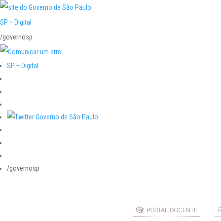
SP + Digital
/governosp
SP + Digital
/governosp
PORTAL DOCENTE