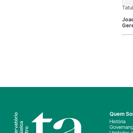
Tatu
Joaq
Ger
Quem S
História
Governan
Unidades e