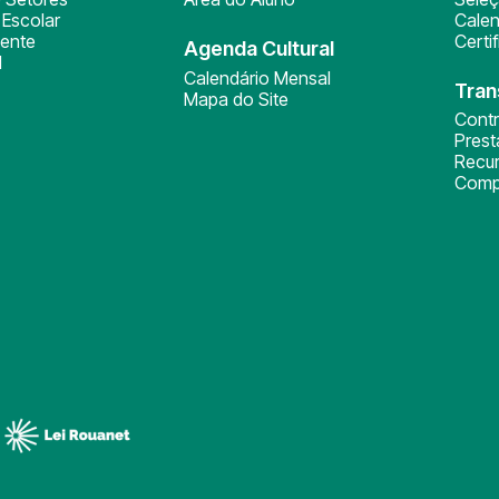
Escolar
Calen
ente
Certi
Agenda Cultural
l
Calendário Mensal
Tran
Mapa do Site
Cont
Pres
Recu
Comp