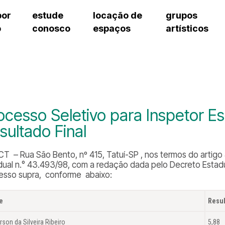
por
estude
locação de
grupos
o
conosco
espaços
artísticos
teatro procópio ferreira
artes cênicas
grupos artísticos de bolsistas
fale cono
salão villa-lobos
música
grupos pedagógicos – sede
pergunta
erto
auditório unidade chiquinha gonzaga
processo seletivo
grupos pedagógicos – polo
como che
orientações para locação
visite o c
equipe té
assessori
ocesso Seletivo para Inspetor Es
trabalhe 
sultado Final
T – Rua São Bento, nº 415, Tatuí-SP , nos termos do artigo 4°,
dual n.° 43.493/98, com a redação dada pelo Decreto Estadua
esso supra, conforme abaixo:
e
Resu
son da Silveira Ribeiro
5,88