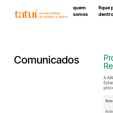
quem
fique 
somos
dentr
histórico
agenda cultural
governança
calendário escolar
unidades e setores
programas de conc
regimento escolar
revistas digitais
corpo docente
espaço estudantil
Pr
Comunicados
Re
A AAC
Esta
proc
Nom
Ander