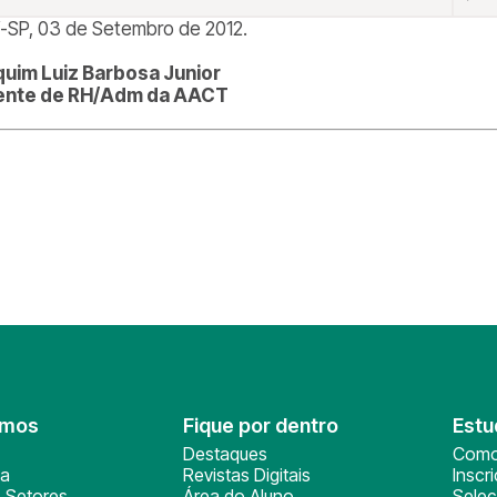
í-SP, 03 de Setembro de 2012.
uim Luiz Barbosa Junior
ente de RH/Adm da AACT
omos
Fique por dentro
Estu
Destaques
Como
ça
Revistas Digitais
Inscr
 Setores
Área do Aluno
Sele