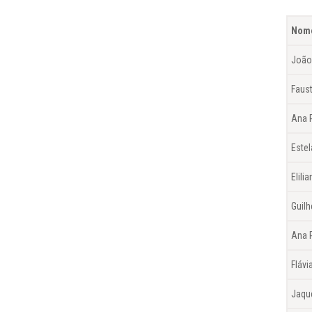
Nom
João
Faus
Ana P
Estel
Elili
Guil
Ana 
Flávi
Jaqu