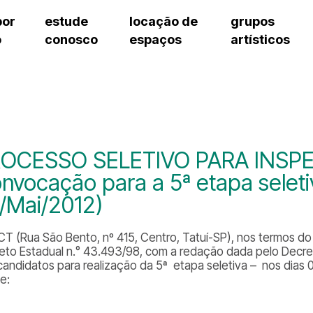
por
estude
locação de
grupos
o
conosco
espaços
artísticos
teatro procópio ferreira
artes cênicas
grupos artísticos de bolsistas
fale cono
salão villa-lobos
música
grupos pedagógicos – sede
pergunta
erto
auditório unidade chiquinha gonzaga
processo seletivo
grupos pedagógicos – polo
como che
orientações para locação
visite o c
equipe té
assessori
OCESSO SELETIVO PARA INSP
trabalhe 
nvocação para a 5ª etapa seleti
/Mai/2012)
T (Rua São Bento, nº 415, Centro, Tatuí-SP), nos termos do art
eto Estadual n.° 43.493/98, com a redação dada pelo Decreto 
candidatos para realização da 5ª etapa seletiva – nos dias
e: