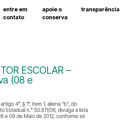
entre em
apoie o
transparência
contato
conserva
sco
patrocinadores e parcerias
contrato de gestão
s frequentes
doações de pessoa jurídica
prestação de contas
gar
doações de pessoa física
recursos humanos
onservatório
nota fiscal paulista (nfp)
compras e serviços
cnica social
a de imprensa
ETOR ESCOLAR –
conosco
va (08 e
igo 4°, § 1°, item 1, aliena “b”, do
Estadual n.° 50.611/06, divulga a lista
 08 e 09 de Maio de 2012, conforme se