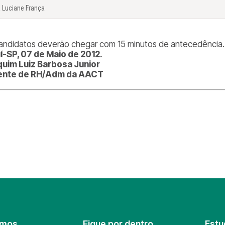
a Luciane França
andidatos deverão chegar com 15 minutos de antecedência.
í-SP, 07 de Maio de 2012.
uim Luiz Barbosa Junior
ente de RH/Adm da AACT
omos
Fique por dentro
Estu