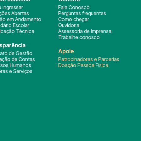
 ingressar
Fale Conosco
ições Abertas
Perguntas frequentes
ção em Andamento
Como chegar
dário Escolar
Ouvidoria
ficação Técnica
Assessoria de Imprensa
Trabalhe conosco
sparência
Apoie
rato de Gestão
tação de Contas
Patrocinadores e Parcerias
rsos Humanos
Doação Pessoa Física
ras e Serviços