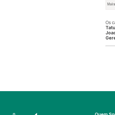
Maír
Os c
Tatu
Joaq
Ger
Quem S