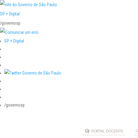
SP + Digital
/governosp
SP + Digital
/governosp
PORTAL DOCENTE