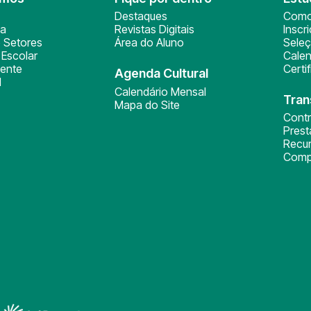
Destaques
Como
ça
Revistas Digitais
Inscr
 Setores
Área do Aluno
Sele
Escolar
Calen
ente
Certi
Agenda Cultural
l
Calendário Mensal
Tran
Mapa do Site
Cont
Pres
Recu
Comp