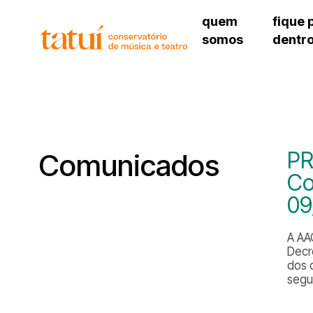
quem
fique 
somos
dentr
histórico
agenda cultural
governança
calendário escolar
unidades e setores
programas de conc
regimento escolar
revistas digitais
corpo docente
espaço estudantil
PR
Comunicados
Co
09
A AAC
Decr
dos 
segu