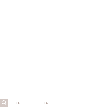
EN
PT
ES