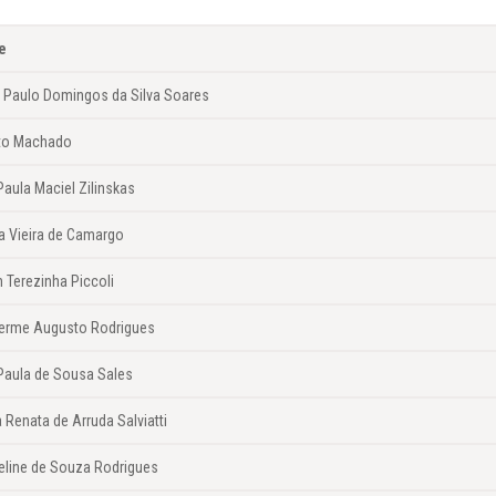
e
 Paulo Domingos da Silva Soares
to Machado
aula Maciel Zilinskas
a Vieira de Camargo
an Terezinha Piccoli
herme Augusto Rodrigues
Paula de Sousa Sales
a Renata de Arruda Salviatti
eline de Souza Rodrigues