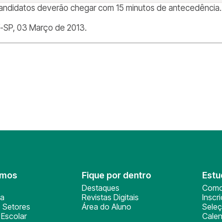
andidatos deverão chegar com 15 minutos de antecedência.
í-SP, 03 Março de 2013.
omos
Fique por dentro
Estu
Destaques
Como
ça
Revistas Digitais
Inscr
 Setores
Área do Aluno
Sele
Escolar
Calen