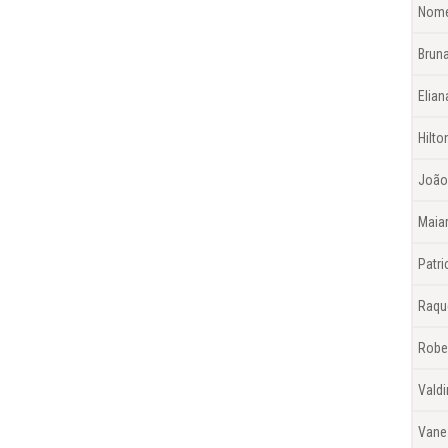
Nom
Brun
Elian
Hilt
João
Maiar
Patr
Raqu
Rober
Valdi
Vane