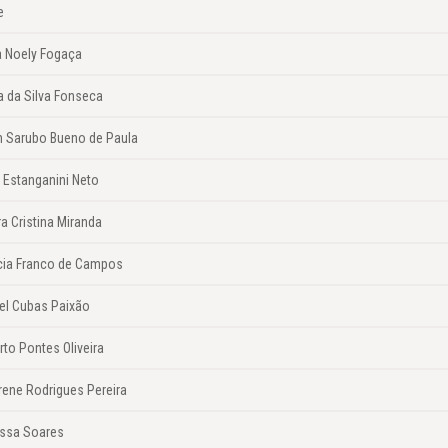
e
a Noely Fogaça
a da Silva Fonseca
on Sarubo Bueno de Paula
 Estanganini Neto
a Cristina Miranda
icia Franco de Campos
el Cubas Paixão
to Pontes Oliveira
rene Rodrigues Pereira
ssa Soares