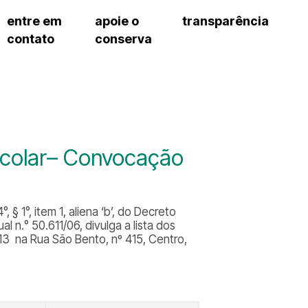
entre em
apoie o
transparência
contato
conserva
sco
patrocinadores e parcerias
contrato de gestão
exercí
– fala sp
doações de pessoa física
prestação de contas
exercí
manua
s frequentes
doações de pessoa jurídica
recursos humanos
exercí
cargos
atos 
gar
nota fiscal paulista (nfp)
compras e serviços
exercí
traba
proce
onservatório
exercí
regul
proc
Escolar– Convocação
exercí
proc
cnica social
exercí
a de imprensa
processos em andamento
conosco
§ 1°, item 1, aliena ‘b’, do Decreto
processos concluídos
 n.° 50.611/06, divulga a lista dos
13 na Rua São Bento, nº 415, Centro,