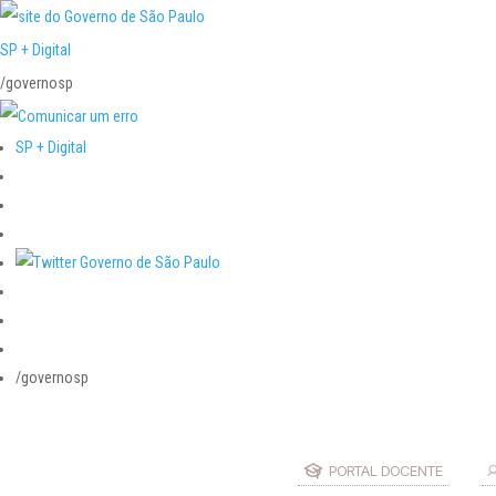
SP + Digital
/governosp
SP + Digital
/governosp
PORTAL DOCENTE