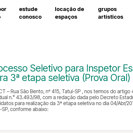
por
estude
locação de
grupos
o
conosco
espaços
artísticos
cursos regulares
bilheteria
teatro procópio ferreira
artes cênicas
grupos artísticos de bolsistas
fale cono
cursos livres
cursos regulares
salão villa-lobos
música
grupos pedagógicos – sede
ouvidoria 
cursos de aperfeiçoamento
cursos livres
erto
auditório unidade chiquinha gonzaga
processo seletivo
grupos pedagógicos – polo
pergunta
chiquinha gonzaga
cursos de aperfeiçoamento
orientações para locação
como che
a
visite o c
3
sceic-sp
ocesso Seletivo para Inspetor 
to
equipe té
ra 3ª etapa seletiva (Prova Oral)
josé do rio pardo
assessori
trabalhe 
T – Rua São Bento, nº 415, Tatuí-SP , nos termos do artigo 4°, 
dual n.° 43.493/98, com a redação dada pelo Decreto Estadual
idatos para realização da 3ª etapa seletiva no dia 04/Abr/20
í-SP, conforme abaixo: