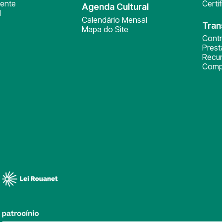
ente
Certi
Agenda Cultural
l
Calendário Mensal
Tran
Mapa do Site
Cont
Pres
Recu
Comp