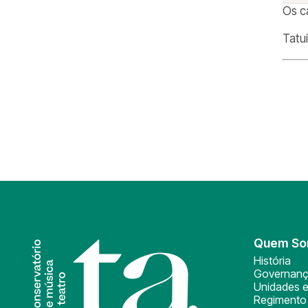
Os c
Tatu
Quem S
História
Governan
Unidades e
Regimento 