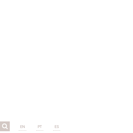
EN
PT
ES