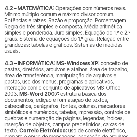
4.2 – MATEMÁTICA:
Operações com números reais.
Mínimo múltiplo comum e máximo divisor comum.
Potências e raízes. Razão e proporção. Porcentagem.
Regra de três simples e composta. Média aritmética
simples e ponderada. Juro simples. Equação do 1.º e 2.º
graus. Sistema de equações do 1.º grau. Relação entre
grandezas: tabelas e gráficos. Sistemas de medidas
usuais.
4.3 – INFORMÁTICA:
MS-Windows XP:
conceito de
pastas, diretórios, arquivos e atalhos, área de trabalho,
área de transferência, manipulação de arquivos e
pastas, uso dos menus, programas e aplicativos,
interação com o conjunto de aplicativos MS-Office
2003.
MS-Word 2007:
estrutura básica dos
documentos, edição e formatação de textos,
cabeçalhos, parágrafos, fontes, colunas, marcadores
simbólicos e numéricos, tabelas, impressão, controle de
quebras e numeração de páginas, legendas, índices,
inserção de objetos, campos predefinidos, caixas de
texto.
Correio Eletrônico:
uso de correio eletrônico,
preparo e envio de mensagens, anexação de arquivos.