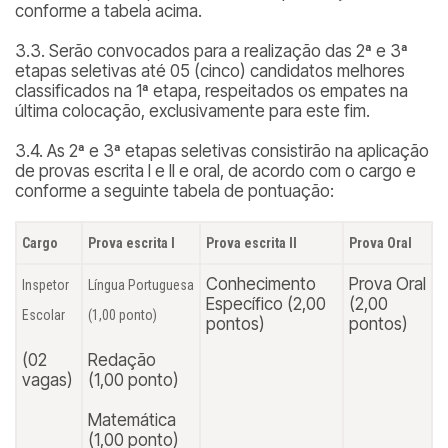
conforme a tabela acima.
3.3. Serão convocados para a realização das 2ª e 3ª
etapas seletivas até 05 (cinco) candidatos melhores
classificados na 1ª etapa, respeitados os empates na
última colocação, exclusivamente para este fim.
3.4. As 2ª e 3ª etapas seletivas consistirão na aplicação
de provas escrita I e II e oral, de acordo com o cargo e
conforme a seguinte tabela de pontuação:
Cargo
Prova escrita I
Prova escrita II
Prova Oral
Conhecimento
Prova Oral
Inspetor
Língua Portuguesa
Específico (2,00
(2,00
Escolar
(1,00 ponto)
pontos)
pontos)
(02
Redação
vagas)
(1,00 ponto)
Matemática
(1,00 ponto)