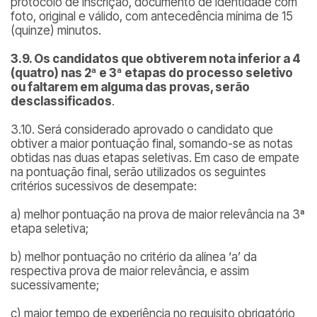
protocolo de inscrição, documento de identidade com
foto, original e válido, com antecedência mínima de 15
(quinze) minutos.
3.9. Os candidatos que obtiverem nota inferior a 4
(quatro) nas 2ª e 3ª etapas do processo seletivo
ou faltarem em alguma das provas, serão
desclassificados
.
3.10. Será considerado aprovado o candidato que
obtiver a maior pontuação final, somando-se as notas
obtidas nas duas etapas seletivas. Em caso de empate
na pontuação final, serão utilizados os seguintes
critérios sucessivos de desempate:
a) melhor pontuação na prova de maior relevância na 3ª
etapa seletiva;
b) melhor pontuação no critério da alínea ‘a’ da
respectiva prova de maior relevância, e assim
sucessivamente;
c) maior tempo de experiência no requisito obrigatório