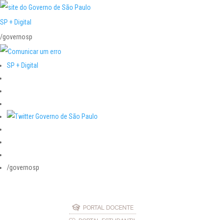
SP + Digital
/governosp
SP + Digital
/governosp
PORTAL DOCENTE