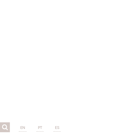
EN
PT
ES