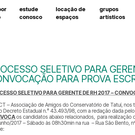
por
estude
locação de
grupos
o
conosco
espaços
artísticos
cursos regulares
bilheteria
teatro procópio ferreira
artes cênicas
grupos artísticos de bolsistas
fale cono
cursos livres
cursos regulares
salão villa-lobos
música
grupos pedagógicos – sede
ouvidoria 
cursos de aperfeiçoamento
cursos livres
erto
auditório unidade chiquinha gonzaga
processo seletivo
grupos pedagógicos – polo
pergunta
chiquinha gonzaga
cursos de aperfeiçoamento
orientações para locação
como che
a
visite o c
3
sceic-sp
OCESSO SELETIVO PARA GEREN
to
equipe té
NVOCAÇÃO PARA PROVA ESCR
josé do rio pardo
assessori
trabalhe 
CESSO SELETIVO PARA GERENTE DE RH 2017
– CONVO
CT – Associação de Amigos do Conservatório de Tatuí, nos term
 do Decreto Estadual n.° 43.493/98, com a redação dada pelo 
NVOCA
os candidatos abaixo relacionados, para realização 
unho/2017 – Sábado às 08h30min na rua – Rua São Bento, nº
e: