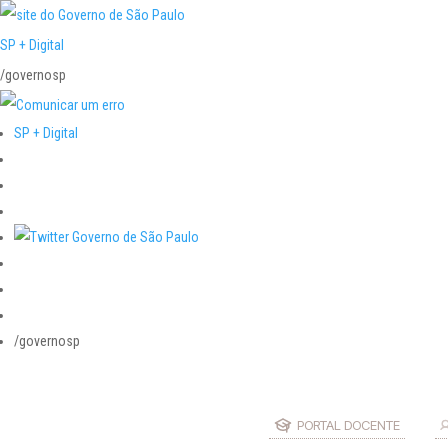
SP + Digital
/governosp
SP + Digital
/governosp
PORTAL DOCENTE