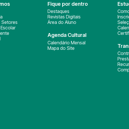
omos
Fique por dentro
Estu
Destaques
Como
ça
Revistas Digitais
Inscr
 Setores
Área do Aluno
Sele
Escolar
Calen
ente
Certi
Agenda Cultural
l
Calendário Mensal
Tran
Mapa do Site
Cont
Pres
Recu
Comp