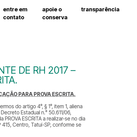
entre em
apoie o
transparência
contato
conserva
sco
patrocinadores e parcerias
contrato de gestão
exercí
– fala sp
doações de pessoa física
prestação de contas
exercí
manua
s frequentes
doações de pessoa jurídica
recursos humanos
exercí
cargos
atos 
gar
nota fiscal paulista (nfp)
compras e serviços
exercí
traba
proce
onservatório
exercí
regul
proc
TE DE RH 2017 –
exercí
proc
cnica social
ITA.
exercí
a de imprensa
processos em andamento
conosco
CAÇÃO PARA
PROVA ESCRITA.
processos concluídos
os do artigo 4°, § 1°, item 1, aliena
Decreto Estadual n.° 50.611/06,
da PROVA ESCRITA a realizar-se no dia
 415, Centro, Tatuí-SP, conforme se