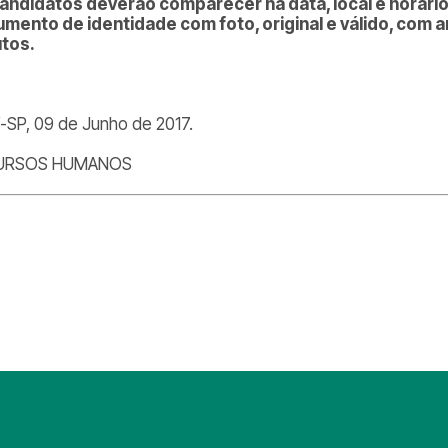
andidatos deverão comparecer na data, local e horári
mento de identidade com foto, original e válido, com 
tos.
í-SP, 09 de Junho de 2017.
URSOS HUMANOS