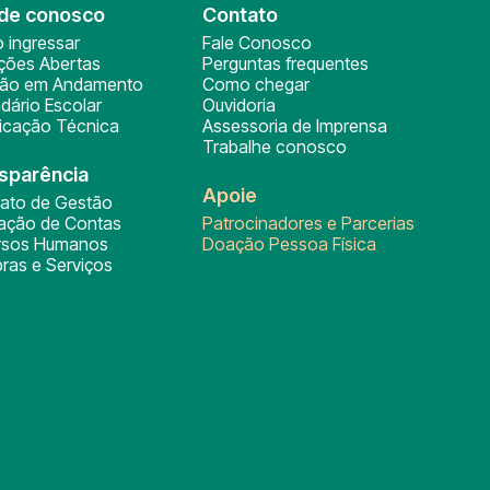
de conosco
Contato
 ingressar
Fale Conosco
ições Abertas
Perguntas frequentes
ção em Andamento
Como chegar
dário Escolar
Ouvidoria
ficação Técnica
Assessoria de Imprensa
Trabalhe conosco
sparência
Apoie
rato de Gestão
tação de Contas
Patrocinadores e Parcerias
rsos Humanos
Doação Pessoa Física
ras e Serviços