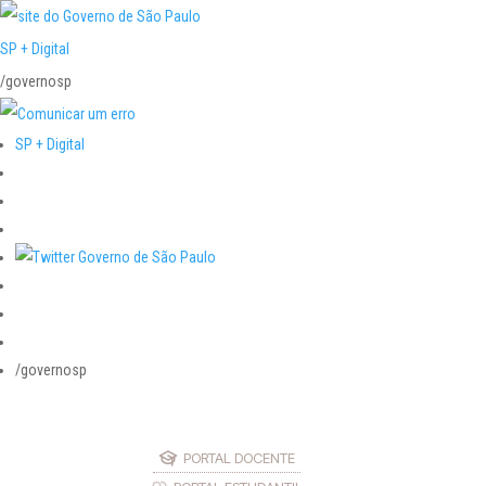
SP + Digital
/governosp
SP + Digital
/governosp
PORTAL DOCENTE