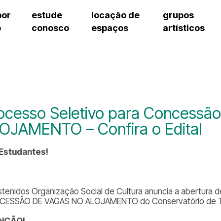
por
estude
locação de
grupos
o
conosco
espaços
artísticos
teatro procópio ferreira
artes cênicas
grupos artísticos de bolsistas
fale cono
salão villa-lobos
música
grupos pedagógicos – sede
pergunta
erto
auditório unidade chiquinha gonzaga
processo seletivo
grupos pedagógicos – polo
como che
orientações para locação
visite o c
equipe té
assessori
ocesso Seletivo para Concess
trabalhe 
OJAMENTO – Confira o Edital
 Estudantes!
stenidos Organização Social de Cultura anuncia a abertura d
ESSÃO DE VAGAS NO ALOJAMENTO do Conservatório de T
NÇÃO!