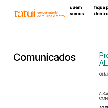
quem
fique 
somos
dentr
histórico
agenda cultural
governança
calendário escolar
unidades e setores
programas de conc
regimento escolar
revistas digitais
corpo docente
espaço estudantil
Pr
Comunicados
AL
Olá,
A Su
CONC
ATE