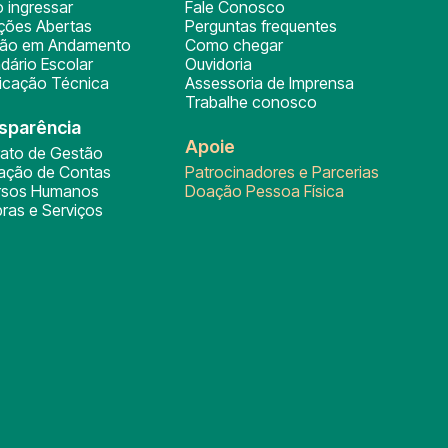
 ingressar
Fale Conosco
ições Abertas
Perguntas frequentes
ção em Andamento
Como chegar
dário Escolar
Ouvidoria
ficação Técnica
Assessoria de Imprensa
Trabalhe conosco
sparência
Apoie
rato de Gestão
tação de Contas
Patrocinadores e Parcerias
rsos Humanos
Doação Pessoa Física
ras e Serviços