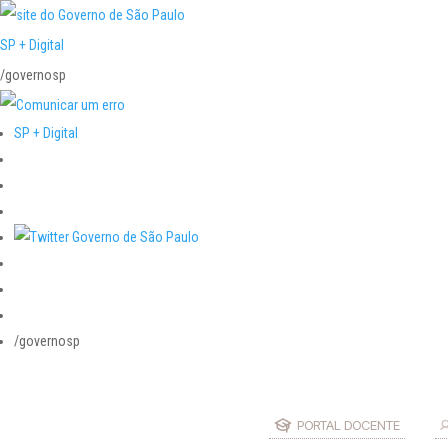
SP + Digital
/governosp
SP + Digital
/governosp
PORTAL DOCENTE