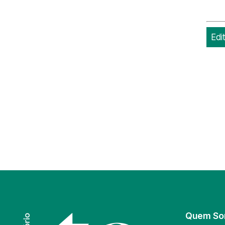
Edi
Quem S