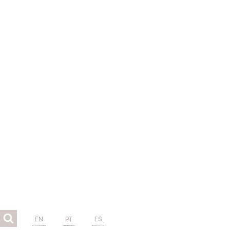
EN
PT
ES