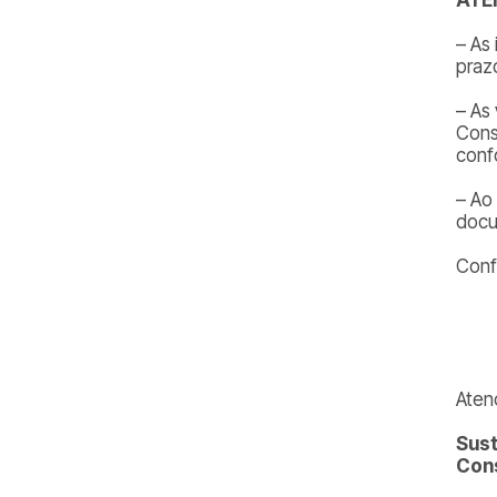
– As
praz
– As
Cons
conf
– Ao
docu
Conf
Aten
Sust
Cons