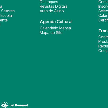
Destaques
Como
ça
Revistas Digitais
Inscr
 Setores
Área do Aluno
Sele
Escolar
Calen
ente
Certi
Agenda Cultural
l
Calendário Mensal
Tran
Mapa do Site
Cont
Pres
Recu
Comp