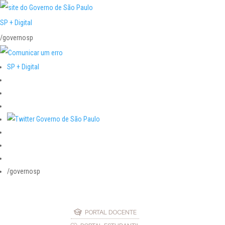
SP + Digital
/governosp
SP + Digital
/governosp
PORTAL DOCENTE