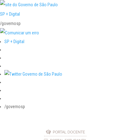
SP + Digital
/governosp
SP + Digital
/governosp
PORTAL DOCENTE